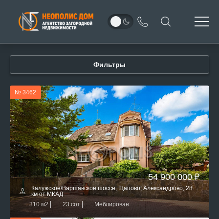
Фильтры
№ 3462
54 900 000 ₽
Калужское/Варшавское шоссе, Щапово, Александрово, 28
км от МКАД
310 м2
23 сот
Меблирован