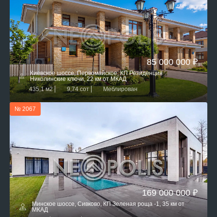
85 000 000 ₽
Киевское шоссе, Первомайское, КП Резиденция
Николинские ключи, 22 км от МКАД
435,1 м2
9,74 сот
Меблирован
№ 2067
169 000 000 ₽
Минское шоссе, Сивково, КП Зеленая роща -1, 35 км от
МКАД