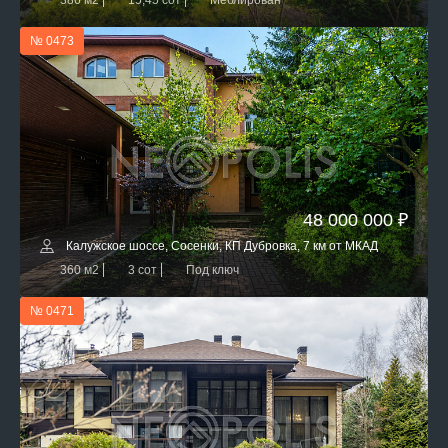
386 м2
15,45 сот
Меблирован
№ 0473
48 000 000 ₽
Калужское шоссе, Сосенки, КП Дубровка, 7 км от МКАД
360 м2
3 сот
Под ключ
№ 0471