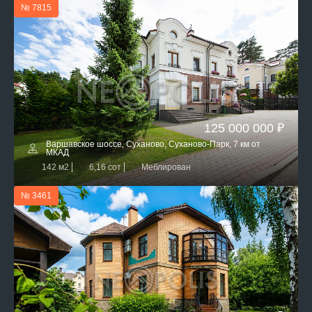
№ 7815
125 000 000 ₽
Варшавское шоссе, Суханово, Суханово-Парк, 7 км от
МКАД
142 м2
6,16 сот
Меблирован
№ 3461