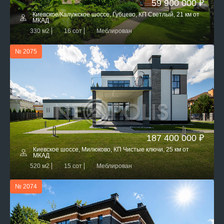
59 900 000 ₽
Киевское/Калужское шоссе, Губцево, КП Светлый, 21 км от
МКАД
330 м2
16 сот
Меблирован
№ 2075
187 400 000 ₽
Киевское шоссе, Милюково, КП Чистые ключи, 25 км от
МКАД
520 м2
15 сот
Меблирован
№ 2074