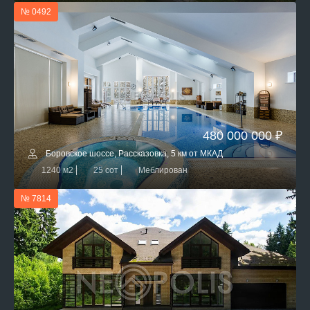
№ 0492
480 000 000 ₽
Боровское шоссе, Рассказовка, 5 км от МКАД
1240 м2
25 сот
Меблирован
№ 7814