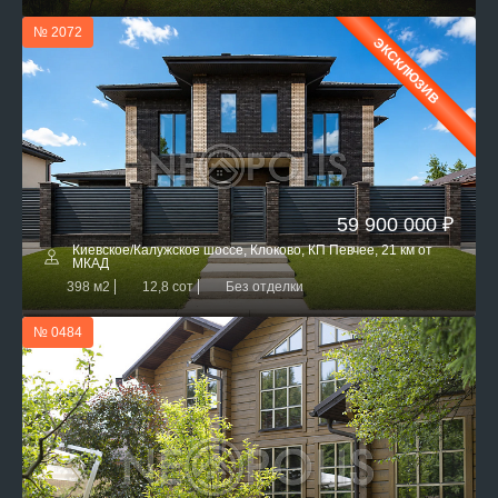
№ 2072
ЭКСКЛЮЗИВ
59 900 000 ₽
Киевское/Калужское шоссе, Клоково, КП Певчее, 21 км от
МКАД
398 м2
12,8 сот
Без отделки
№ 0484