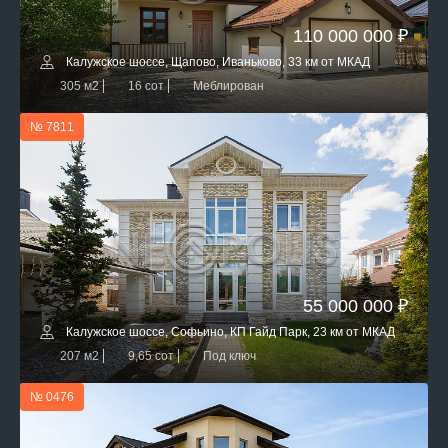
110 000 000 ₽
Калужское шоссе, Щапово, Иваньково, 33 км от МКАД
305 м2
16 сот
Меблирован
№ 7811
55 000 000 ₽
Калужское шоссе, Софьино, КП Гайд Парк, 23 км от МКАД
207 м2
9,65 сот
Под ключ
№ 0476