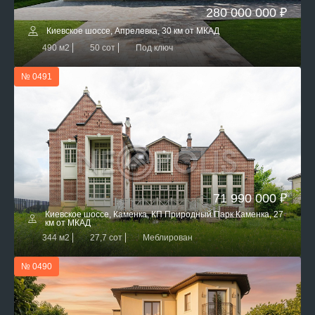
280 000 000 ₽
Киевское шоссе, Апрелевка, 30 км от МКАД
490 м2
50 сот
Под ключ
№ 0491
71 990 000 ₽
Киевское шоссе, Каменка, КП Природный Парк Каменка, 27
км от МКАД
344 м2
27,7 сот
Меблирован
№ 0490