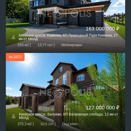
163 000 000 ₽
Киевское шоссе, Каменка, КП Природный Парк Каменка, 27
км от МКАД
359 м2
13,77 сот
Меблирован
№ 2073
127 000 000 ₽
Киевское шоссе, Валуево, КП Валуевская слобода, 12 км от
МКАД
375,3 м2
10,5 сот
Под ключ