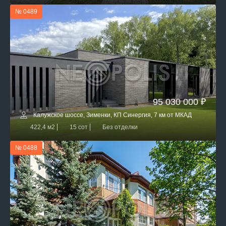
№ 0489
95 030 000 ₽
Калужское шоссе, Зименки, КП Синергия, 7 км от МКАД
422,4 м2
15 сот
Без отделки
№ 0488