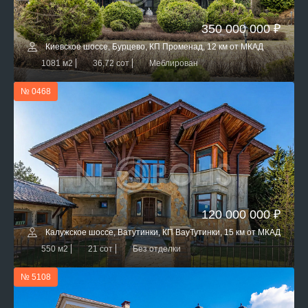
350 000 000 ₽
Киевское шоссе, Бурцево, КП Променад, 12 км от МКАД
1081 м2
36,72 сот
Меблирован
№ 0468
120 000 000 ₽
Калужское шоссе, Ватутинки, КП ВауТутинки, 15 км от МКАД
550 м2
21 сот
Без отделки
№ 5108