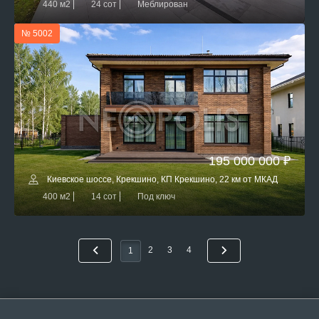
440 м2
24 сот
Меблирован
№ 5002
195 000 000 ₽
Киевское шоссе, Крекшино, КП Крекшино, 22 км от МКАД
400 м2
14 сот
Под ключ
2
3
4
1