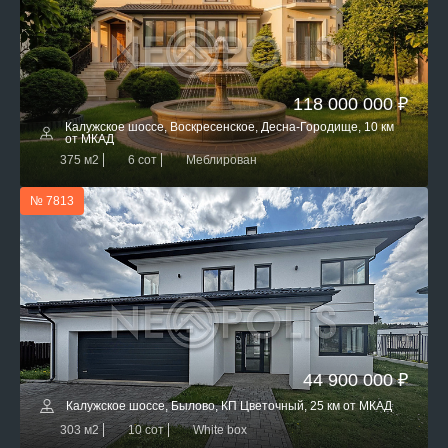
118 000 000 ₽
Калужское шоссе, Воскресенское, Десна-Городище, 10 км
от МКАД
375 м2
6 сот
Меблирован
№ 7813
44 900 000 ₽
Калужское шоссе, Былово, КП Цветочный, 25 км от МКАД
303 м2
10 сот
White box