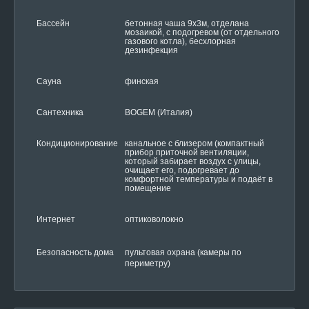
Бассейн
бетонная чаша 9х3м, отделана
мозаикой, с подогревом (от отдельного
газового котла), бесхлорная
дезинфекция
Сауна
финская
Сантехника
BOGEM (Италия)
Кондиционирование
канальное с близером (компактный
прибор приточной вентиляции,
который забирает воздух с улицы,
очищает его, подогревает до
комфортной температуры и подаёт в
помещение
Интернет
оптиковолокно
Безопасность дома
пультовая охрана (камеры по
периметру)