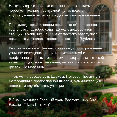
На территорию поселка организован охраняемы въезд
через контрольно-пропускной пункт, ведется
круглосуточное видеонаблюдение и патрулирование.
При въезде организованы остановка общественного
транспорта, автобус ходит до железнодорожной
станции "Голицыно", в 500м от поселка автобусная
остановка до железнодорожной станции "Кубинка".
Внутри поселка асфальтированные дороги, разведено
уличное освещение, есть теннисный клуб с
профессиональным покрытием, ресторан итальянской
кухни, продуктовые магазины, аптека, салон красоты и
цветочные магазины.
Так же на въезде есть Церковь Покрова Пресвятой
Богородицы с православной школой, администрация
поселка и службы эксплуатации.
В 5 км находится Главный храм Вооруженных Сил
России - "Парк Патриот".