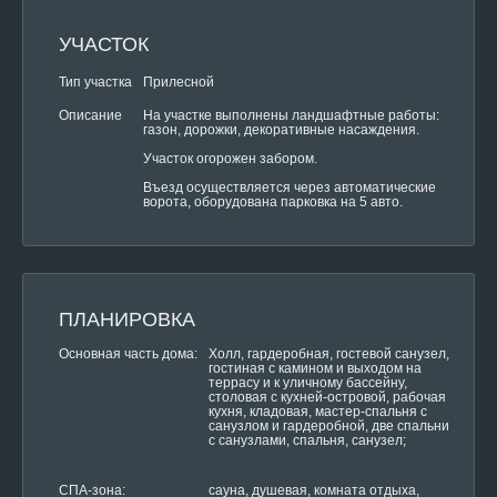
УЧАСТОК
Тип участка
Прилесной
На участке выполнены ландшафтные работы:
Описание
газон, дорожки, декоративные насаждения.
Участок огорожен забором.
Въезд осуществляется через автоматические
ворота, оборудована парковка на 5 авто.
ПЛАНИРОВКА
Основная часть дома:
Холл, гардеробная, гостевой санузел,
гостиная с камином и выходом на
террасу и к уличному бассейну,
столовая с кухней-островой, рабочая
кухня, кладовая, мастер-спальня с
санузлом и гардеробной, две спальни
с санузлами, спальня, санузел;
СПА-зона:
сауна, душевая, комната отдыха,