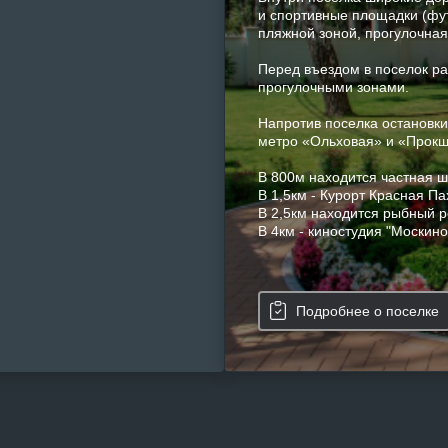
и спортивные площадки (фут
пляжной зоной, прогулочная 
Перед въездом в поселок ра
прогулочными зонами.
Напротив поселка остановки
метро «Ольховая» и «Прокшин
В 800м находится частная ш
В 1,5км - Курорт Красная П
В 2,5км находится рыбный 
В 4км - киностудия "Москино
Подробнее о поселке