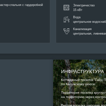
мастер-спальня с гардеробной
Электричество
15 кВт
Вода
центральное водоснаб
Канализация
центральная, ливнева
ИНФРАСТРУКТУРА
Коттеджный поселок "Гайд П
по Калужскому шоссе.
Территория поселка круглос
на территорию через контро
Внутри поселка широкие до