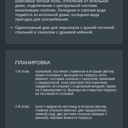
комплексе тёплые полы, отопление от котельной
дома, подключение к центральной системе
канализации посёлка. Холодная и горячая вода
подаётся из котельной дома; холодная вода
пригодна для употребления.
Одноэтажный дом для персонала с кухней-гостиной,
спальней и санузлом с душевой кабиной.
ПЛАНИРОВКА
1-й этаж:
прихожая, гостиная с камином и вторым светом,
кухня‑столовая с выходом на террасу, холл,
кабинет, гостевая спальня с санузлом, прихожая
с гардеробной, зона прислуги (постирочная,
гардероб, котельная с отдельным входом), гараж
на 2 машиноместа. Выходы на открытую террасу
из гостиной и столовой.
2-й этаж:
холл с видом на лестницу и вторым светом,
главная спальня (ванная, две гардеробные,
зимний сад), две детские спальни (каждая с
ванной), игровая комната‑терраса.