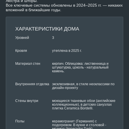
люстра и шторы.
Все ключевые системы обновлены в 2024–2025 гг. — никаких
вложений в ближайшие годы.
ХАРАКТЕРИСТИКИ ДОМА
Уровней
3
Кровля
утеплена в 2025 г.
Материал стен
кирпич. Облицовка: лиственница и
штукатурка, цоколь - натуральный
камень.
Внутренняя отделка
эксклюзивная, в стиле неоклассики по
дизайн-проекту
Стены внутри
моющиеся тканевые обои (английские
коллекционные), в детских санузлах
плитка Ceramica Bordelli.
Полы
керамогранит (Германия) с
подогревом. В кухне и столовой -
мрамор (Imperador Dark)