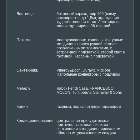
Лестница
бетонный каркас, шир.105 (внизу
расширяется до 1,5м), ограждение -
художественная ковка. Лестница на
мансарду: ширина 96 с ковкой
Потолки
многоуровневые, колонны, фигурные
молдинги из гипса ручной лепки с
позолоченными элементами, с
встроенной подсветкой, второй свет в
гостиной. Кессоны с подсветкой
Сантехника
Villeroy&Boch, Duravit, Migliore
Напольные конвекторы с поддувом
Мебель
марок Fendi Casa, FRANCESCO
MOLON, Turr, рояль: Steinway & Sons
Камин
газовый, портал отделан мрамором
Кондиционирование
центральная принудительная
приточно-вытяжная система
вентиляции с кондиционированием,
обогревом, увлажнением воздуха