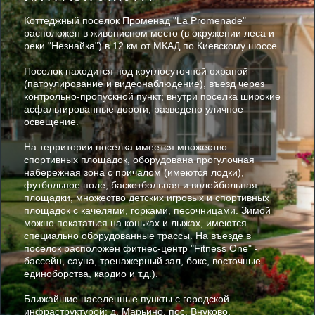
Коттеджный поселок Променад "La Promenade"
расположен в живописном место (в окружении леса и
реки "Незнайка") в 12 км от МКАД по Киевскому шоссе.
Поселок находится под круглосуточной охраной
(патрулирование и видеонаблюдение), въезд через
контрольно-пропускной пункт; внутри поселка широкие
асфальтированные дороги, разведено уличное
освещение.
На территории поселка имеется множество
спортивных площадок, оборудована прогулочная
набережная зона с причалом (имеются лодки),
футбольное поле, баскетбольная и волейбольная
площадки, множество детских игровых и спортивных
площадок с качелями, горками, песочницами. Зимой
можно покататься на коньках и лыжах, имеются
специально оборудованные трассы. На въезде в
поселок расположен фитнес-центр "Fitness One" -
бассейн, сауна, тренажерный зал, бокс, восточные
единоборства, кардио и т.д.).
Ближайшие населенные пункты с городской
инфраструктурой: д, Марьино, пос. Внуково,