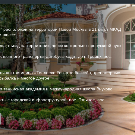
" расположен на территории Новой Москвы в 21 км от МКАД
м шоссе.
на, въезд на территорию через контрольно-пропускной пункт.
ственного транспорта, автобусы ходят до г. Троицк, пос.
дочная гостиница «Теплеево Резорт»: бассейн, тренажерные
рыбалка и многое другое.
ая теннисная академия и международная школа Внуково.
ы с городской инфраструктурой: пос. Птичное, пос.