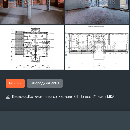
№ 2072
Загородные дома
Киевское/Калужское шоссе, Клоково, КП Певчее, 21 км от МКАД