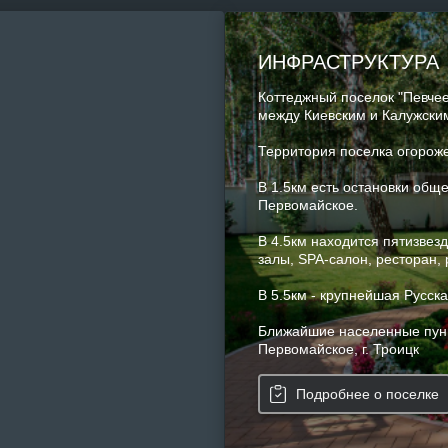
ИНФРАСТРУКТУРА
Коттеджный поселок "Певчее
между Киевским и Калужски
Территория поселка огороже
В 1.5км есть остановки обще
Первомайское.
В 4.5км находится пятизвез
залы, SPA-салон, ресторан, 
В 5.5км - крупнейшая Русск
Ближайшие населенные пункт
Первомайское, г. Троицк
Подробнее о поселке