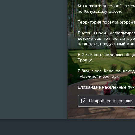
Коттеджный поселок "Цвето
по Калужскому шоссе.
Территория поселка огороже
Внутри широки, асфальтиров
детский сад, теннисный клу
площадки, продуктовый мага
В 2.5км есть остановка обще
Троицк.
В 8км, в пос. Красное, нахо
"Москино" и зоопарк.
Ближайшие населенные пункт
Подробнее о поселке