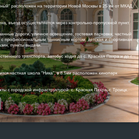
чный" расположен на территории Новой Москвы в 25 км от МКАД
на, въезд осуществляется через контрольно-пропускной пункт.
анные дороги, уличное освещение, гостевая парковка; частный
б с профессиональным теннисным кортом, детская и спортивная
зин, пункты выдачи.
ственного транспорта, автобус ходит до с. Красная Пахра и до г.
дится частная школа "Ника", в 8.5км расположен кинопарк
ы с городской инфраструктурой: с. Красная Пахра, г. Троицк.