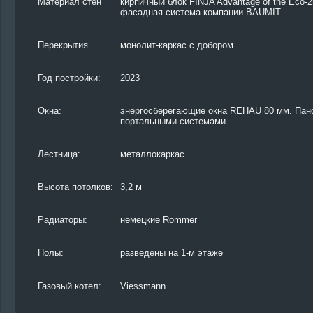
Материал стен
кирпичный блок FINJA Advantage of the Eco-
фасадная система компании BAUMIT. .
Перекрытия
монолит-каркас с добором
Год постройки:
2023
Окна:
энергосберегающие окна REHAU 80 мм. Пано
портальными системами.
Лестница:
металлокаркас
Высота потолков:
3,2 м
Радиаторы:
немецкие Rommer
Полы:
разведены на 1-м этаже
Газовый котел:
Viessmann