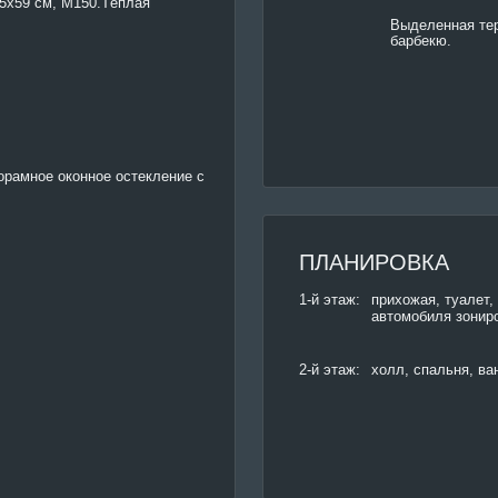
25x59 см, М150.Тёплая
Выделенная тер
барбекю.
рамное оконное остекление с
ПЛАНИРОВКА
1-й этаж:
прихожая, туалет, 
автомобиля зониро
2-й этаж:
холл, спальня, ва