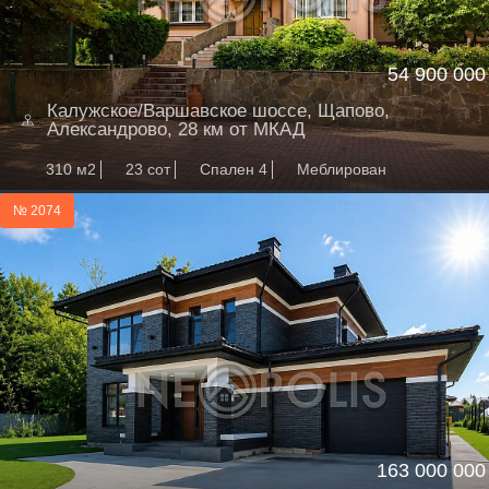
54 900 000
Калужское/Варшавское шоссе, Щапово,
Александрово, 28 км от МКАД
310 м2
23 сот
Спален 4
Меблирован
№ 2074
163 000 000