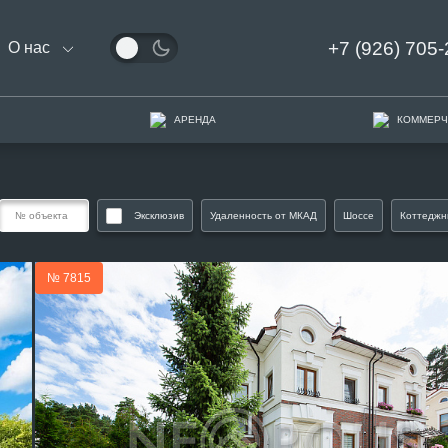
+7 (926) 705-
О нас
АРЕНДА
КОММЕРЧ
Эксклюзив
Удаленность от МКАД
Шоссе
Коттеджн
№ 7815