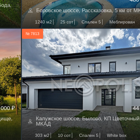
бода,
Боровское шоссе, Рассказовка, 5 км от 
1240 м2
25 сот
Спален 5
Меблирован
№ 7813
 000 ₽
44
дище,
Калужское шоссе, Былово, КП Цветочный,
МКАД
303 м2
10 сот
Спален 5
White box