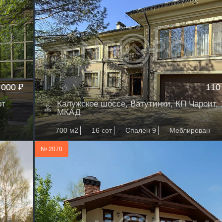
 000 ₽
110
от
Калужское шоссе, Ватутинки, КП Чароит, 
МКАД
700 м2
16 сот
Спален 9
Меблирован
№ 2070