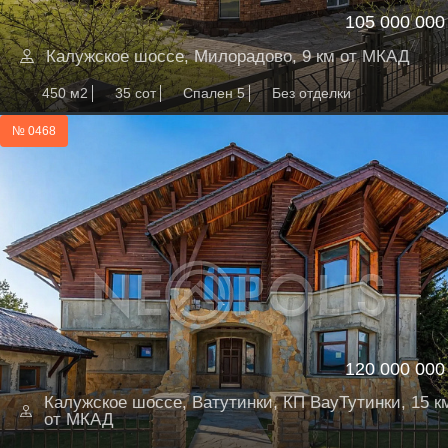
105 000 000
Калужское шоссе, Милорадово, 9 км от МКАД
450 м2
35 сот
Спален 5
Без отделки
№ 0468
120 000 000
Калужское шоссе, Ватутинки, КП ВауТутинки, 15 к
от МКАД