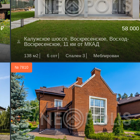
 ₽
58 000
Калужское шоссе, Воскресенское, Восход-
Воскресенское, 11 км от МКАД
138 м2
6 сот
Спален 3
Меблирован
№ 7810