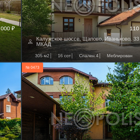
 000 ₽
110
Калужское шоссе, Щапово, Иваньково, 33 
МКАД
305 м2
16 сот
Спален 4
Меблирован
№ 0473