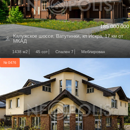
185 000 000
Калужское шоссе, Ватутинки, кп Искра, 17 км от
МКАД
1438 м2
45 сот
Спален 7
Меблирован
№ 0476