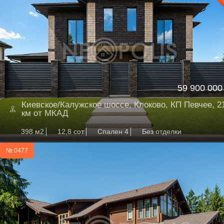
59 900 000
Киевское/Калужское шоссе, Клоково, КП Певчее, 2
км от МКАД
398 м2
12,8 сот
Спален 4
Без отделки
№ 0477