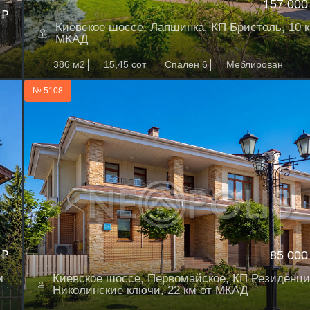
157 000
 ₽
Киевское шоссе, Лапшинка, КП Бристоль, 10 к
МКАД
386 м2
15,45 сот
Спален 6
Меблирован
№ 5108
 ₽
85 000
м
Киевское шоссе, Первомайское, КП Резиденци
Николинские ключи, 22 км от МКАД