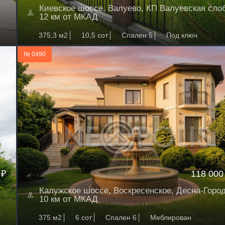
Киевское шоссе, Валуево, КП Валуевская сло
12 км от МКАД
375,3 м2
10,5 сот
Спален 5
Под ключ
№ 0490
 ₽
118 000
Калужское шоссе, Воскресенское, Десна-Горо
10 км от МКАД
375 м2
6 сот
Спален 6
Меблирован