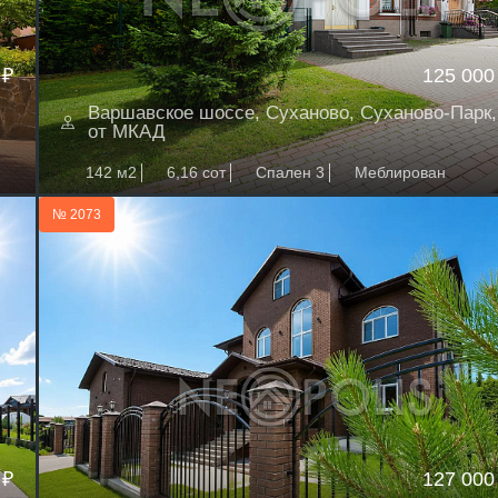
 ₽
125 000
Варшавское шоссе, Суханово, Суханово-Парк,
от МКАД
142 м2
6,16 сот
Спален 3
Меблирован
№ 2073
 ₽
127 000