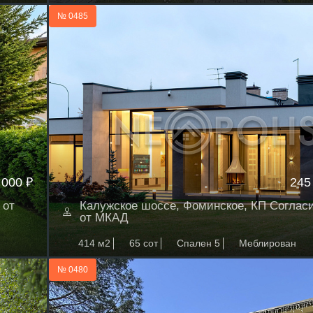
№ 0485
 000 ₽
245
 от
Калужское шоссе, Фоминское, КП Согласи
от МКАД
414 м2
65 сот
Спален 5
Меблирован
№ 0480