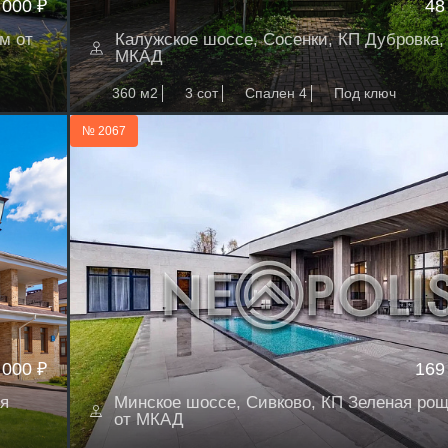
 000 ₽
48
м от
Калужское шоссе, Сосенки, КП Дубровка, 
МКАД
360 м2
3 сот
Спален 4
Под ключ
№ 2067
 000 ₽
169
я
Минское шоссе, Сивково, КП Зеленая роща
от МКАД