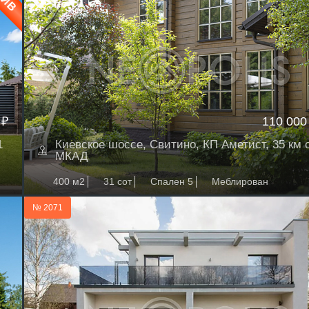
 ₽
110 000
1
Киевское шоссе, Свитино, КП Аметист, 35 км 
МКАД
400 м2
31 сот
Спален 5
Меблирован
№ 2071