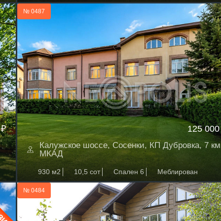
№ 0487
 ₽
125 000
Калужское шоссе, Сосенки, КП Дубровка, 7 км
МКАД
930 м2
10,5 сот
Спален 6
Меблирован
№ 0484
ЗИВ