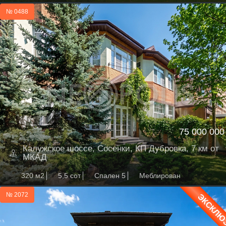
№ 0488
75 000 000
Калужское шоссе, Сосенки, КП Дубровка, 7 км от
МКАД
320 м2
5,5 сот
Спален 5
Меблирован
№ 2072
ЭКСКЛЮ