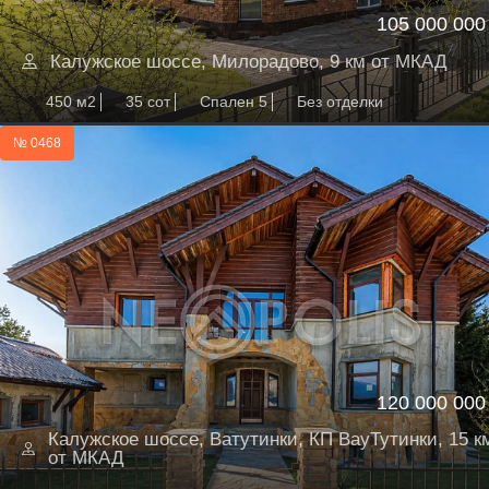
105 000 000
Калужское шоссе, Милорадово, 9 км от МКАД
450 м2
35 сот
Спален 5
Без отделки
№ 0468
120 000 000
Калужское шоссе, Ватутинки, КП ВауТутинки, 15 к
от МКАД