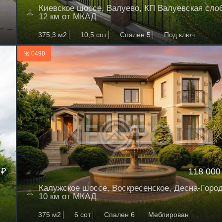
Киевское шоссе, Валуево, КП Валуевская сло
12 км от МКАД
375,3 м2
10,5 сот
Спален 5
Под ключ
№ 0490
 ₽
118 000
Калужское шоссе, Воскресенское, Десна-Горо
10 км от МКАД
375 м2
6 сот
Спален 6
Меблирован