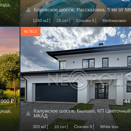
бода,
Боровское шоссе, Рассказовка, 5 км от 
1240 м2
25 сот
Спален 5
Меблирован
№ 7813
 000 ₽
44
дище,
Калужское шоссе, Былово, КП Цветочный,
МКАД
303 м2
10 сот
Спален 5
White box