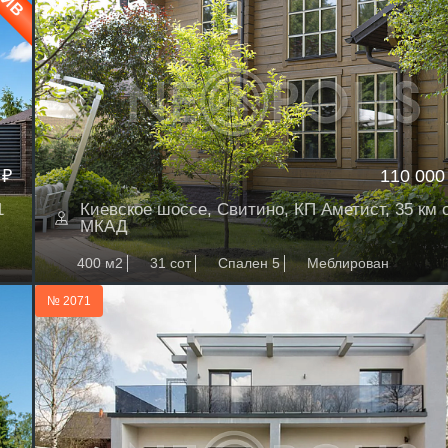
 ₽
110 000
1
Киевское шоссе, Свитино, КП Аметист, 35 км 
МКАД
400 м2
31 сот
Спален 5
Меблирован
№ 2071