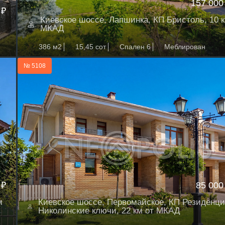
157 000
 ₽
Киевское шоссе, Лапшинка, КП Бристоль, 10 к
МКАД
386 м2
15,45 сот
Спален 6
Меблирован
№ 5108
 ₽
85 000
м
Киевское шоссе, Первомайское, КП Резиденци
Николинские ключи, 22 км от МКАД