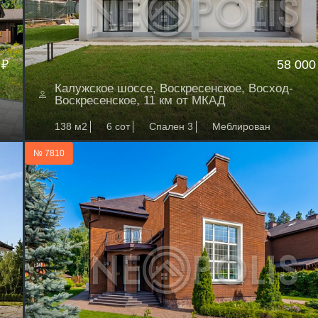
 ₽
58 000
Калужское шоссе, Воскресенское, Восход-
Воскресенское, 11 км от МКАД
138 м2
6 сот
Спален 3
Меблирован
№ 7810