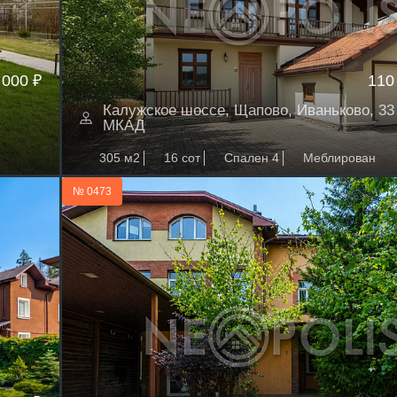
 000 ₽
110
Калужское шоссе, Щапово, Иваньково, 33 
МКАД
305 м2
16 сот
Спален 4
Меблирован
№ 0473