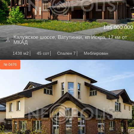
185 000 000
Калужское шоссе, Ватутинки, кп Искра, 17 км от
МКАД
1438 м2
45 сот
Спален 7
Меблирован
№ 0476