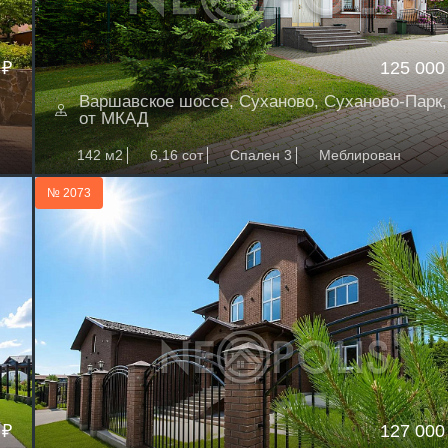
 ₽
125 000
Варшавское шоссе, Суханово, Суханово-Парк,
от МКАД
142 м2
6,16 сот
Спален 3
Меблирован
№ 2073
 ₽
127 000