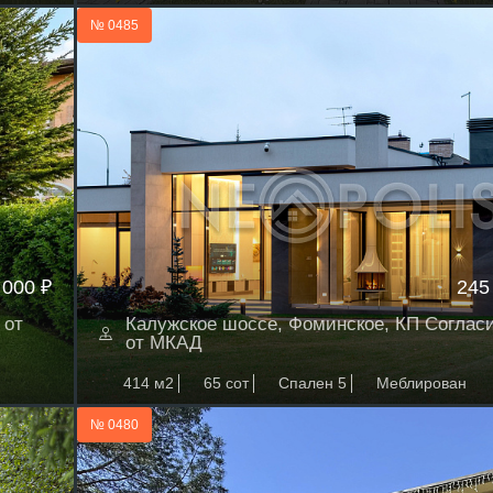
№ 0485
 000 ₽
245
 от
Калужское шоссе, Фоминское, КП Согласи
от МКАД
414 м2
65 сот
Спален 5
Меблирован
№ 0480