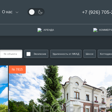
+7 (926) 705-
О нас
АРЕНДА
КОММЕРЧ
Эксклюзив
Удаленность от МКАД
Шоссе
Коттеджн
№ 7815