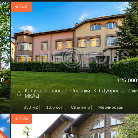
№ 0487
 ₽
125 000
Калужское шоссе, Сосенки, КП Дубровка, 7 км
МКАД
930 м2
10,5 сот
Спален 6
Меблирован
№ 0484
ЗИВ