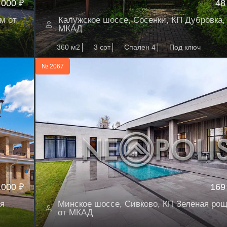
 000 ₽
48
м от
Калужское шоссе, Сосенки, КП Дубровка, 
МКАД
360 м2
3 сот
Спален 4
Под ключ
№ 2067
 000 ₽
169
я
Минское шоссе, Сивково, КП Зеленая роща
от МКАД