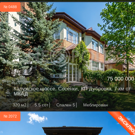
№ 0488
75 000 000
Калужское шоссе, Сосенки, КП Дубровка, 7 км от
МКАД
320 м2
5,5 сот
Спален 5
Меблирован
№ 2072
ЭКСКЛЮ