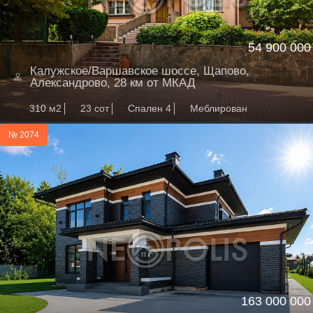
54 900 000
Калужское/Варшавское шоссе, Щапово,
Александрово, 28 км от МКАД
310 м2
23 сот
Спален 4
Меблирован
№ 2074
163 000 000