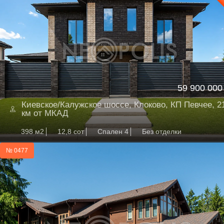
59 900 000
Киевское/Калужское шоссе, Клоково, КП Певчее, 2
км от МКАД
398 м2
12,8 сот
Спален 4
Без отделки
№ 0477