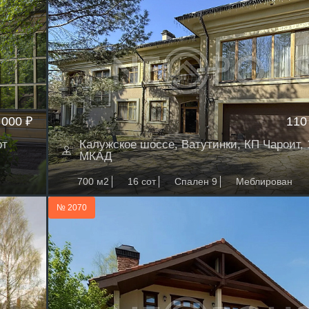
 000 ₽
110
от
Калужское шоссе, Ватутинки, КП Чароит, 
МКАД
700 м2
16 сот
Спален 9
Меблирован
№ 2070