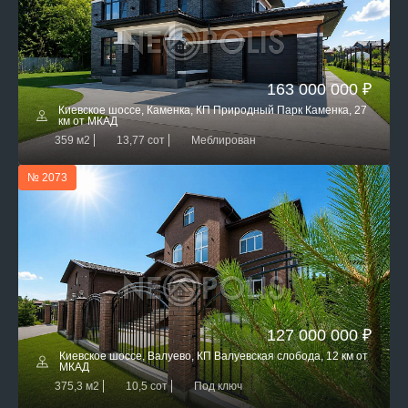
163 000 000 ₽
Киевское шоссе, Каменка, КП Природный Парк Каменка, 27
км от МКАД
359 м2
13,77 сот
Меблирован
№ 2073
127 000 000 ₽
Киевское шоссе, Валуево, КП Валуевская слобода, 12 км от
МКАД
375,3 м2
10,5 сот
Под ключ