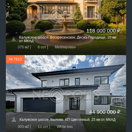
118 000 000 ₽
Калужское шоссе, Воскресенское, Десна-Городище, 10 км
от МКАД
375 м2
6 сот
Меблирован
№ 7813
44 900 000 ₽
Калужское шоссе, Былово, КП Цветочный, 25 км от МКАД
303 м2
10 сот
White box