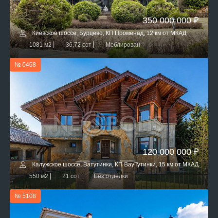
350 000 000 ₽
Киевское шоссе, Бурцево, КП Променад, 12 км от МКАД
1081 м2
36,72 сот
Меблирован
№ 0468
120 000 000 ₽
Калужское шоссе, Ватутинки, КП ВауТутинки, 15 км от МКАД
550 м2
21 сот
Без отделки
№ 5108