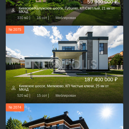
59 900 000 ₽
Киевское/Калужское шоссе, Губцево, КП Светлый, 21 км от
МКАД
330 м2
16 сот
Меблирован
№ 2075
187 400 000 ₽
Киевское шоссе, Милюково, КП Чистые ключи, 25 км от
МКАД
520 м2
15 сот
Меблирован
№ 2074