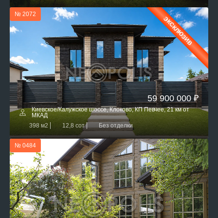
№ 2072
ЭКСКЛЮЗИВ
59 900 000 ₽
Киевское/Калужское шоссе, Клоково, КП Певчее, 21 км от
МКАД
398 м2
12,8 сот
Без отделки
№ 0484