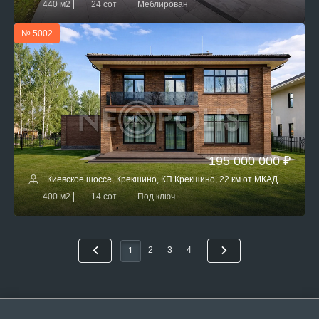
440 м2
24 сот
Меблирован
№ 5002
195 000 000 ₽
Киевское шоссе, Крекшино, КП Крекшино, 22 км от МКАД
400 м2
14 сот
Под ключ
2
3
4
1