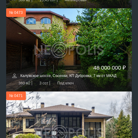
386 м2
15,45 сот
Меблирован
№ 0473
48 000 000 ₽
Калужское шоссе, Сосенки, КП Дубровка, 7 км от МКАД
360 м2
3 сот
Под ключ
№ 0471