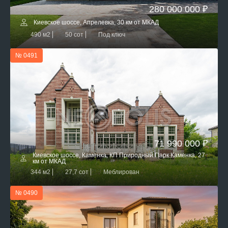
280 000 000 ₽
Киевское шоссе, Апрелевка, 30 км от МКАД
490 м2
50 сот
Под ключ
№ 0491
71 990 000 ₽
Киевское шоссе, Каменка, КП Природный Парк Каменка, 27
км от МКАД
344 м2
27,7 сот
Меблирован
№ 0490