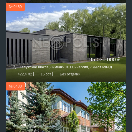
№ 0489
95 030 000 ₽
Калужское шоссе, Зименки, КП Синергия, 7 км от МКАД
422,4 м2
15 сот
Без отделки
№ 0488