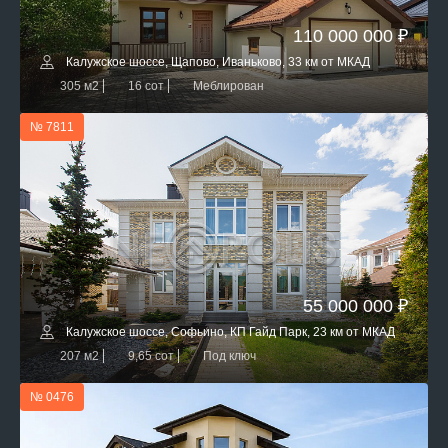
110 000 000 ₽
Калужское шоссе, Щапово, Иваньково, 33 км от МКАД
305 м2
16 сот
Меблирован
№ 7811
55 000 000 ₽
Калужское шоссе, Софьино, КП Гайд Парк, 23 км от МКАД
207 м2
9,65 сот
Под ключ
№ 0476