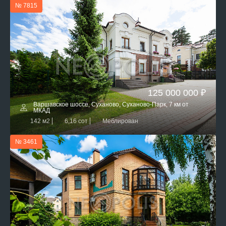
№ 7815
125 000 000 ₽
Варшавское шоссе, Суханово, Суханово-Парк, 7 км от
МКАД
142 м2
6,16 сот
Меблирован
№ 3461