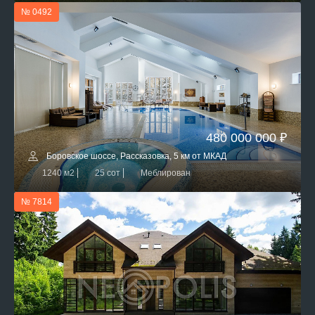
№ 0492
480 000 000 ₽
Боровское шоссе, Рассказовка, 5 км от МКАД
1240 м2
25 сот
Меблирован
№ 7814