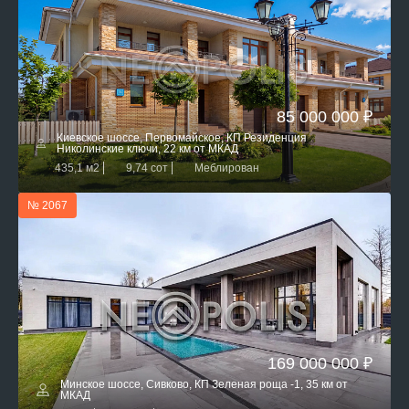
85 000 000 ₽
Киевское шоссе, Первомайское, КП Резиденция
Николинские ключи, 22 км от МКАД
435,1 м2
9,74 сот
Меблирован
№ 2067
169 000 000 ₽
Минское шоссе, Сивково, КП Зеленая роща -1, 35 км от
МКАД