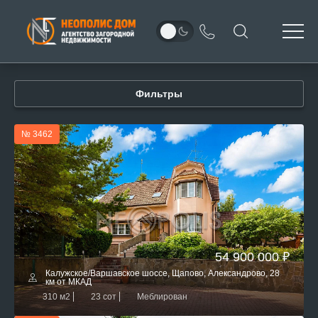
Фильтры
№ 3462
54 900 000 ₽
Калужское/Варшавское шоссе, Щапово, Александрово, 28
км от МКАД
310 м2
23 сот
Меблирован