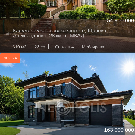
54 900 000
Калужское/Варшавское шоссе, Щапово,
Александрово, 28 км от МКАД
310 м2
23 сот
Спален 4
Меблирован
№ 2074
163 000 000