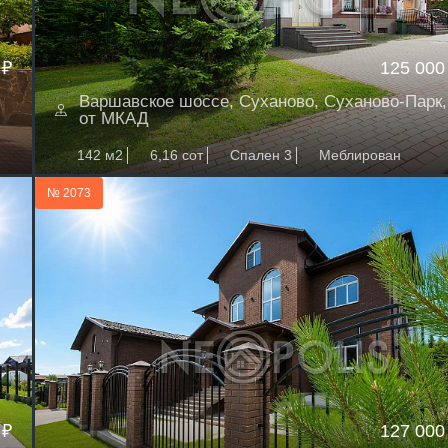
 ₽
125 000
Варшавское шоссе, Суханово, Суханово-Парк,
от МКАД
142 м2
6,16 сот
Спален 3
Меблирован
№ 2073
 ₽
127 000