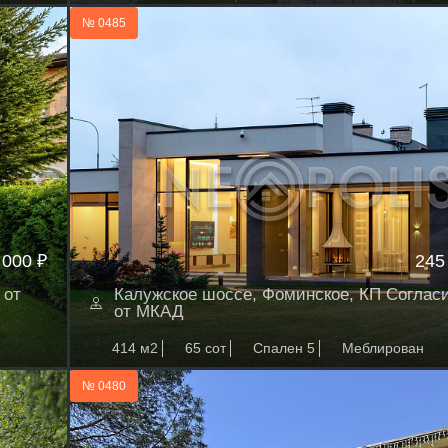
№ 0485
 000 ₽
245
 от
Калужское шоссе, Фоминское, КП Согласи
от МКАД
414 м2
65 сот
Спален 5
Меблирован
№ 0480