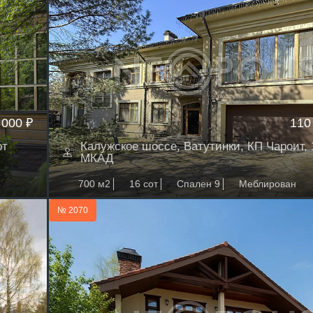
 000 ₽
110
от
Калужское шоссе, Ватутинки, КП Чароит, 
МКАД
700 м2
16 сот
Спален 9
Меблирован
№ 2070