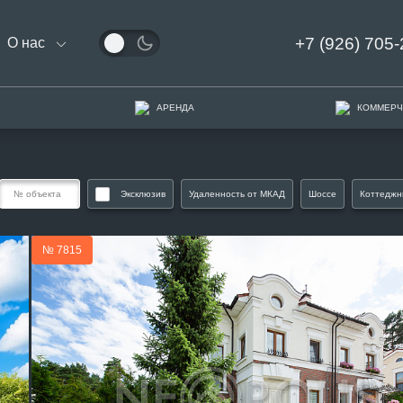
+7 (926) 705-
О нас
АРЕНДА
КОММЕРЧ
Эксклюзив
Удаленность от МКАД
Шоссе
Коттеджн
№ 7815