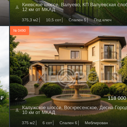
Киевское шоссе, Валуево, КП Валуевская сло
12 км от МКАД
375,3 м2
10,5 сот
Спален 5
Под ключ
№ 0490
 ₽
118 000
Калужское шоссе, Воскресенское, Десна-Горо
10 км от МКАД
375 м2
6 сот
Спален 6
Меблирован