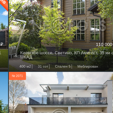
 ₽
110 000
1
Киевское шоссе, Свитино, КП Аметист, 35 км 
МКАД
400 м2
31 сот
Спален 5
Меблирован
№ 2071