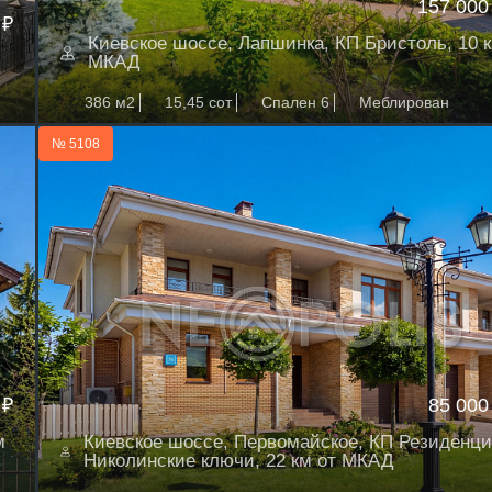
157 000
 ₽
Киевское шоссе, Лапшинка, КП Бристоль, 10 к
МКАД
386 м2
15,45 сот
Спален 6
Меблирован
№ 5108
 ₽
85 000
м
Киевское шоссе, Первомайское, КП Резиденци
Николинские ключи, 22 км от МКАД