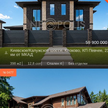
59 900 000
Киевское/Калужское шоссе, Клоково, КП Певчее, 2
км от МКАД
398 м2
12,8 сот
Спален 4
Без отделки
№ 0477