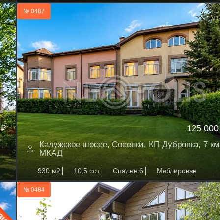
№ 0487
 ₽
125 000
Калужское шоссе, Сосенки, КП Дубровка, 7 км
МКАД
930 м2
10,5 сот
Спален 6
Меблирован
№ 0484
ЗИВ