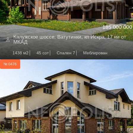
185 000 000
Калужское шоссе, Ватутинки, кп Искра, 17 км от
МКАД
1438 м2
45 сот
Спален 7
Меблирован
№ 0476