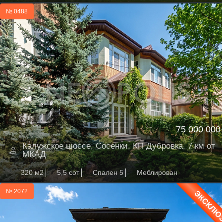
№ 0488
75 000 000
Калужское шоссе, Сосенки, КП Дубровка, 7 км от
МКАД
320 м2
5,5 сот
Спален 5
Меблирован
№ 2072
ЭКСКЛЮ