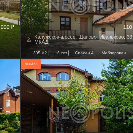
 000 ₽
110
Калужское шоссе, Щапово, Иваньково, 33 
МКАД
305 м2
16 сот
Спален 4
Меблирован
№ 0473