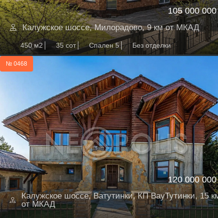
105 000 000
Калужское шоссе, Милорадово, 9 км от МКАД
450 м2
35 сот
Спален 5
Без отделки
№ 0468
120 000 000
Калужское шоссе, Ватутинки, КП ВауТутинки, 15 к
от МКАД