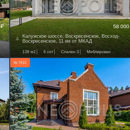
 ₽
58 000
Калужское шоссе, Воскресенское, Восход-
Воскресенское, 11 км от МКАД
138 м2
6 сот
Спален 3
Меблирован
№ 7810