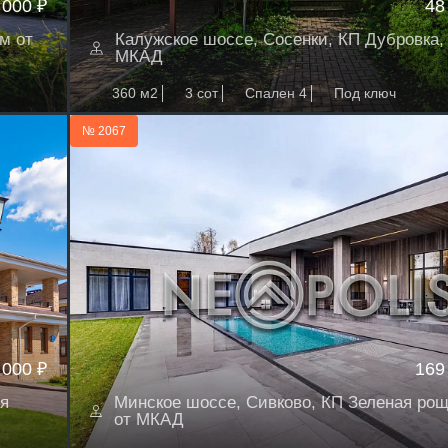
 000 ₽
48
м от
Калужское шоссе, Сосенки, КП Дубровка, 
МКАД
360 м2
3 сот
Спален 4
Под ключ
№ 2067
 000 ₽
169
я
Минское шоссе, Сивково, КП Зеленая роща
от МКАД