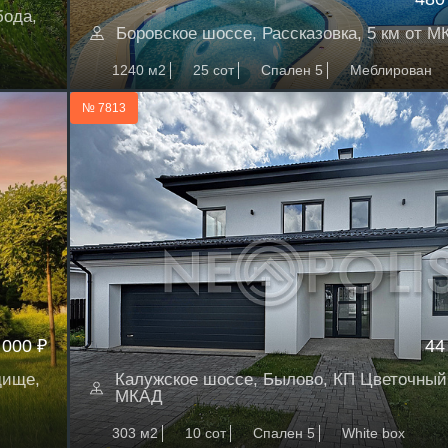
бода,
Боровское шоссе, Рассказовка, 5 км от 
1240 м2
25 сот
Спален 5
Меблирован
№ 7813
 000 ₽
44
дище,
Калужское шоссе, Былово, КП Цветочный,
МКАД
303 м2
10 сот
Спален 5
White box