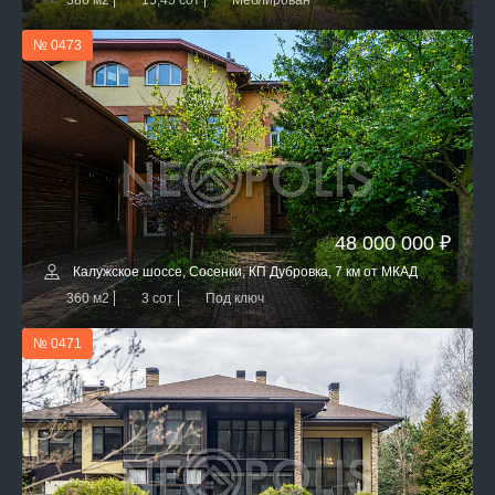
386 м2
15,45 сот
Меблирован
№ 0473
48 000 000 ₽
Калужское шоссе, Сосенки, КП Дубровка, 7 км от МКАД
360 м2
3 сот
Под ключ
№ 0471