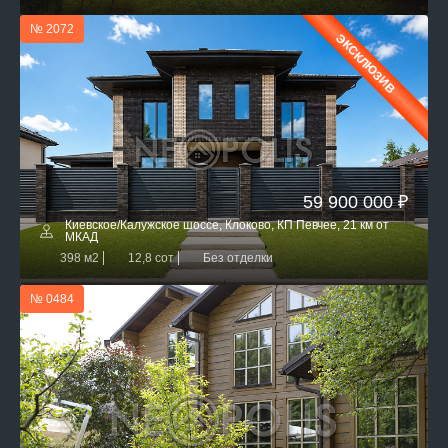
№ 2072
ЭКСКЛЮЗИВ
59 900 000 ₽
Киевское/Калужское шоссе, Клоково, КП Певчее, 21 км от
МКАД
398 м2
12,8 сот
Без отделки
№ 0484