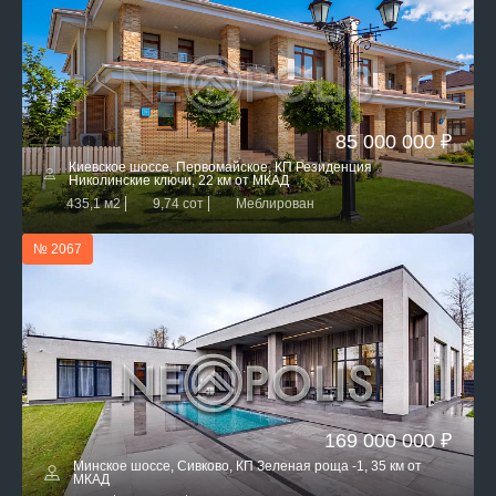
85 000 000 ₽
Киевское шоссе, Первомайское, КП Резиденция
Николинские ключи, 22 км от МКАД
435,1 м2
9,74 сот
Меблирован
№ 2067
169 000 000 ₽
Минское шоссе, Сивково, КП Зеленая роща -1, 35 км от
МКАД