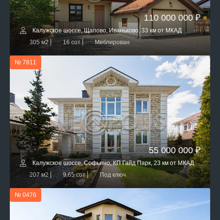
110 000 000 ₽
Калужское шоссе, Щапово, Иваньково, 33 км от МКАД
305 м2
16 сот
Меблирован
№ 7811
55 000 000 ₽
Калужское шоссе, Софьино, КП Гайд Парк, 23 км от МКАД
207 м2
9,65 сот
Под ключ
№ 0476