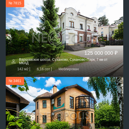
№ 7815
125 000 000 ₽
Варшавское шоссе, Суханово, Суханово-Парк, 7 км от
МКАД
142 м2
6,16 сот
Меблирован
№ 3461