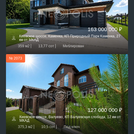
163 000 000 ₽
Киевское шоссе, Каменка, КП Природный Парк Каменка, 27
км от МКАД
359 м2
13,77 сот
Меблирован
№ 2073
127 000 000 ₽
Киевское шоссе, Валуево, КП Валуевская слобода, 12 км от
МКАД
375,3 м2
10,5 сот
Под ключ