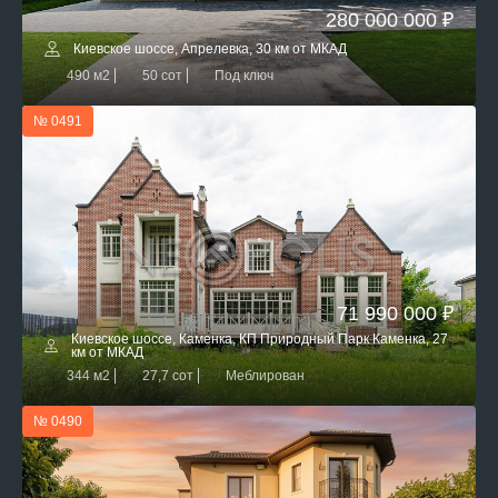
280 000 000 ₽
Киевское шоссе, Апрелевка, 30 км от МКАД
490 м2
50 сот
Под ключ
№ 0491
71 990 000 ₽
Киевское шоссе, Каменка, КП Природный Парк Каменка, 27
км от МКАД
344 м2
27,7 сот
Меблирован
№ 0490