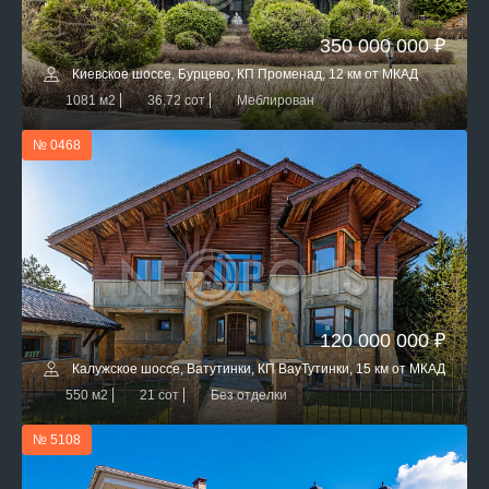
350 000 000 ₽
Киевское шоссе, Бурцево, КП Променад, 12 км от МКАД
1081 м2
36,72 сот
Меблирован
№ 0468
120 000 000 ₽
Калужское шоссе, Ватутинки, КП ВауТутинки, 15 км от МКАД
550 м2
21 сот
Без отделки
№ 5108