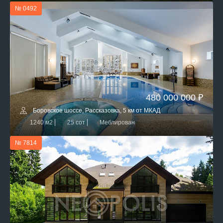
№ 0492
480 000 000 ₽
Боровское шоссе, Рассказовка, 5 км от МКАД
1240 м2
25 сот
Меблирован
№ 7814