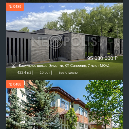
№ 0489
95 030 000 ₽
Калужское шоссе, Зименки, КП Синергия, 7 км от МКАД
422,4 м2
15 сот
Без отделки
№ 0488