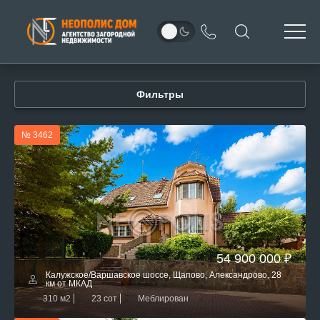
Фильтры
№ 3462
54 900 000 ₽
Калужское/Варшавское шоссе, Щапово, Александрово, 28
км от МКАД
310 м2
23 сот
Меблирован