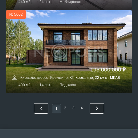
440 м2
24 сот
Меблирован
№ 5002
195 000 000 ₽
Киевское шоссе, Крекшино, КП Крекшино, 22 км от МКАД
400 м2
14 сот
Под ключ
2
3
4
1