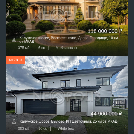
118 000 000 ₽
Калужское шоссе, Воскресенское, Десна-Городище, 10 км
от МКАД
375 м2
6 сот
Меблирован
№ 7813
44 900 000 ₽
Калужское шоссе, Былово, КП Цветочный, 25 км от МКАД
303 м2
10 сот
White box