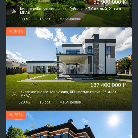
59 900 000 ₽
Киевское/Калужское шоссе, Губцево, КП Светлый, 21 км от
МКАД
330 м2
16 сот
Меблирован
№ 2075
187 400 000 ₽
Киевское шоссе, Милюково, КП Чистые ключи, 25 км от
МКАД
520 м2
15 сот
Меблирован
№ 2074