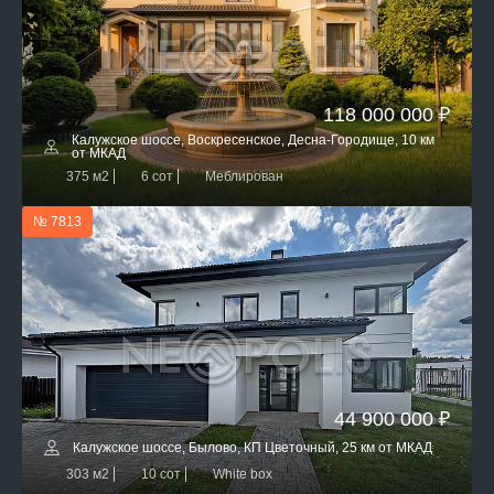
118 000 000 ₽
Калужское шоссе, Воскресенское, Десна-Городище, 10 км
от МКАД
375 м2
6 сот
Меблирован
№ 7813
44 900 000 ₽
Калужское шоссе, Былово, КП Цветочный, 25 км от МКАД
303 м2
10 сот
White box