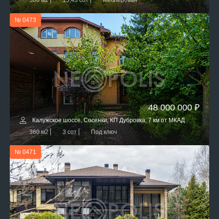
386 м2
15,45 сот
Меблирован
№ 0473
48 000 000 ₽
Калужское шоссе, Сосенки, КП Дубровка, 7 км от МКАД
360 м2
3 сот
Под ключ
№ 0471