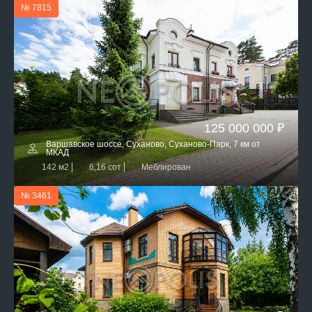
№ 7815
125 000 000 ₽
Варшавское шоссе, Суханово, Суханово-Парк, 7 км от
МКАД
142 м2
6,16 сот
Меблирован
№ 3461