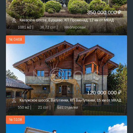
350 000 000 ₽
Киевское шоссе, Бурцево, КП Променад, 12 км от МКАД
1081 м2
36,72 сот
Меблирован
№ 0468
120 000 000 ₽
Калужское шоссе, Ватутинки, КП ВауТутинки, 15 км от МКАД
550 м2
21 сот
Без отделки
№ 5108