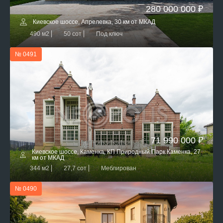
280 000 000 ₽
Киевское шоссе, Апрелевка, 30 км от МКАД
490 м2
50 сот
Под ключ
№ 0491
71 990 000 ₽
Киевское шоссе, Каменка, КП Природный Парк Каменка, 27
км от МКАД
344 м2
27,7 сот
Меблирован
№ 0490