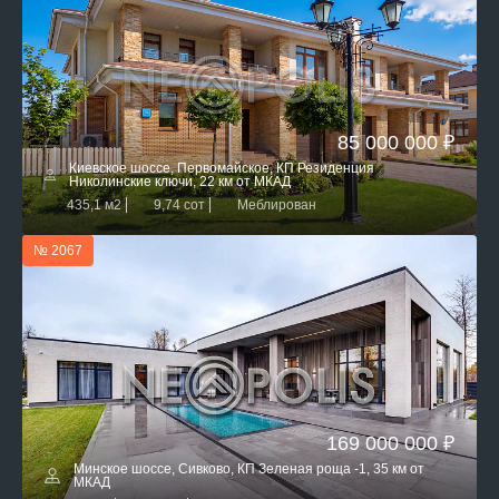
85 000 000 ₽
Киевское шоссе, Первомайское, КП Резиденция
Николинские ключи, 22 км от МКАД
435,1 м2
9,74 сот
Меблирован
№ 2067
169 000 000 ₽
Минское шоссе, Сивково, КП Зеленая роща -1, 35 км от
МКАД