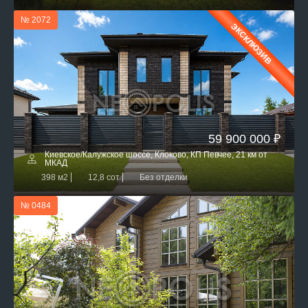
№ 2072
ЭКСКЛЮЗИВ
59 900 000 ₽
Киевское/Калужское шоссе, Клоково, КП Певчее, 21 км от
МКАД
398 м2
12,8 сот
Без отделки
№ 0484