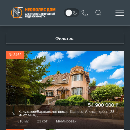
Фильтры
№ 3462
54 900 000 ₽
Калужское/Варшавское шоссе, Щапово, Александрово, 28
км от МКАД
310 м2
23 сот
Меблирован