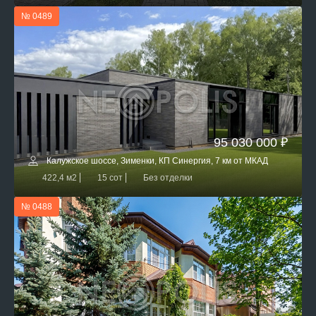
№ 0489
95 030 000 ₽
Калужское шоссе, Зименки, КП Синергия, 7 км от МКАД
422,4 м2
15 сот
Без отделки
№ 0488