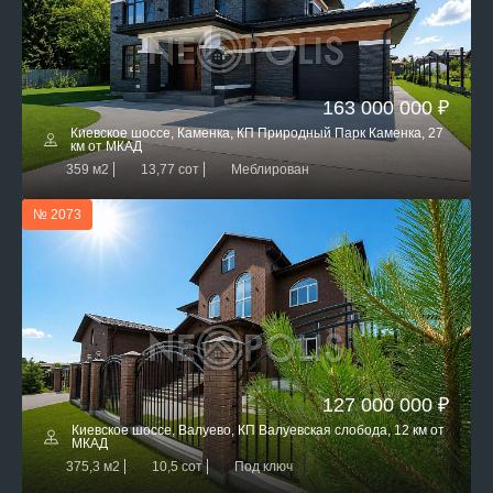
163 000 000 ₽
Киевское шоссе, Каменка, КП Природный Парк Каменка, 27
км от МКАД
359 м2
13,77 сот
Меблирован
№ 2073
127 000 000 ₽
Киевское шоссе, Валуево, КП Валуевская слобода, 12 км от
МКАД
375,3 м2
10,5 сот
Под ключ