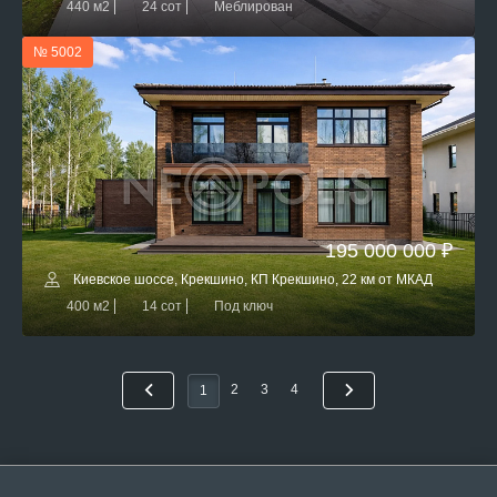
440 м2
24 сот
Меблирован
№ 5002
195 000 000 ₽
Киевское шоссе, Крекшино, КП Крекшино, 22 км от МКАД
400 м2
14 сот
Под ключ
2
3
4
1