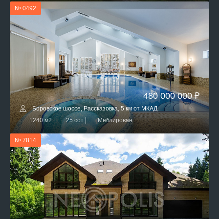
№ 0492
480 000 000 ₽
Боровское шоссе, Рассказовка, 5 км от МКАД
1240 м2
25 сот
Меблирован
№ 7814