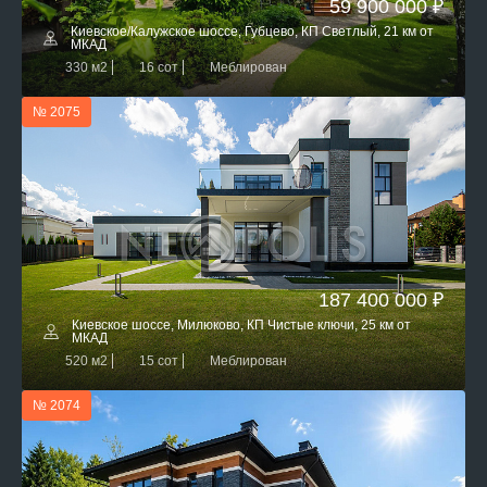
59 900 000 ₽
Киевское/Калужское шоссе, Губцево, КП Светлый, 21 км от
МКАД
330 м2
16 сот
Меблирован
№ 2075
187 400 000 ₽
Киевское шоссе, Милюково, КП Чистые ключи, 25 км от
МКАД
520 м2
15 сот
Меблирован
№ 2074