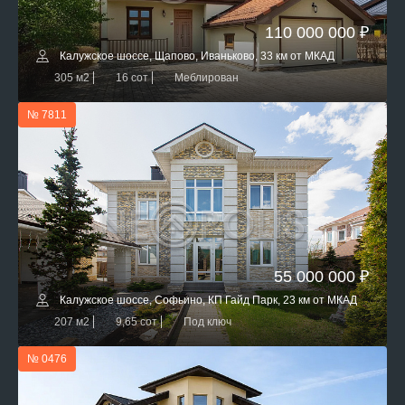
110 000 000 ₽
Калужское шоссе, Щапово, Иваньково, 33 км от МКАД
305 м2
16 сот
Меблирован
№ 7811
55 000 000 ₽
Калужское шоссе, Софьино, КП Гайд Парк, 23 км от МКАД
207 м2
9,65 сот
Под ключ
№ 0476