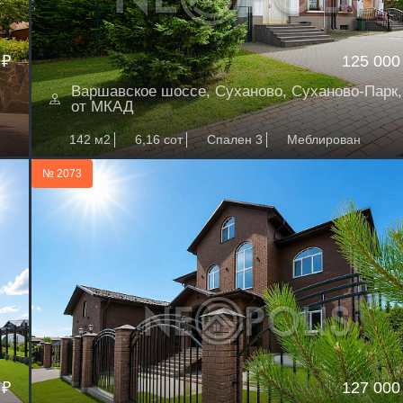
 ₽
125 000
Варшавское шоссе, Суханово, Суханово-Парк,
от МКАД
142 м2
6,16 сот
Спален 3
Меблирован
№ 2073
 ₽
127 000