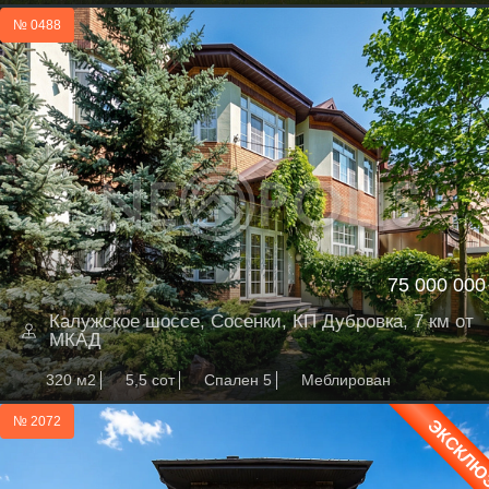
№ 0488
75 000 000
Калужское шоссе, Сосенки, КП Дубровка, 7 км от
МКАД
320 м2
5,5 сот
Спален 5
Меблирован
№ 2072
ЭКСКЛЮ