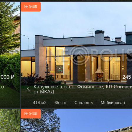
№ 0485
 000 ₽
245
 от
Калужское шоссе, Фоминское, КП Согласи
от МКАД
414 м2
65 сот
Спален 5
Меблирован
№ 0480