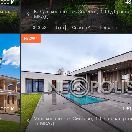
 000 ₽
48
м от
Калужское шоссе, Сосенки, КП Дубровка, 
МКАД
360 м2
3 сот
Спален 4
Под ключ
№ 2067
 000 ₽
169
я
Минское шоссе, Сивково, КП Зеленая роща
от МКАД