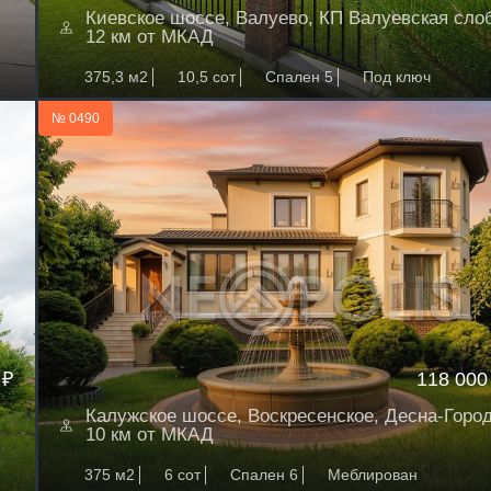
Киевское шоссе, Валуево, КП Валуевская сло
12 км от МКАД
375,3 м2
10,5 сот
Спален 5
Под ключ
№ 0490
 ₽
118 000
Калужское шоссе, Воскресенское, Десна-Горо
10 км от МКАД
375 м2
6 сот
Спален 6
Меблирован