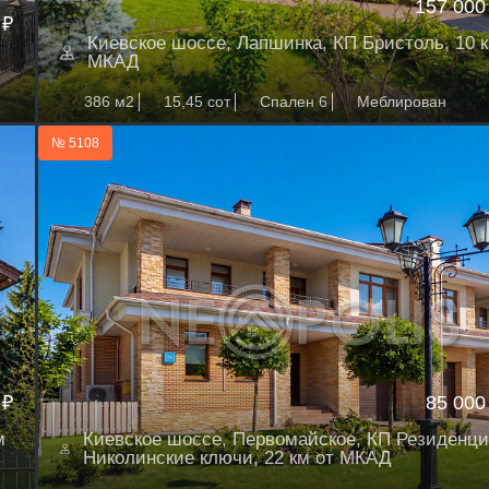
157 000
 ₽
Киевское шоссе, Лапшинка, КП Бристоль, 10 к
МКАД
386 м2
15,45 сот
Спален 6
Меблирован
№ 5108
 ₽
85 000
м
Киевское шоссе, Первомайское, КП Резиденци
Николинские ключи, 22 км от МКАД