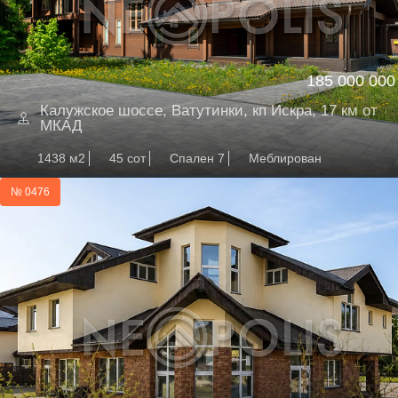
185 000 000
Калужское шоссе, Ватутинки, кп Искра, 17 км от
МКАД
1438 м2
45 сот
Спален 7
Меблирован
№ 0476