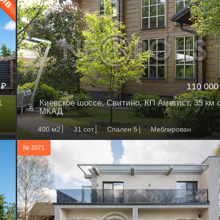
 ₽
110 000
1
Киевское шоссе, Свитино, КП Аметист, 35 км 
МКАД
400 м2
31 сот
Спален 5
Меблирован
№ 2071