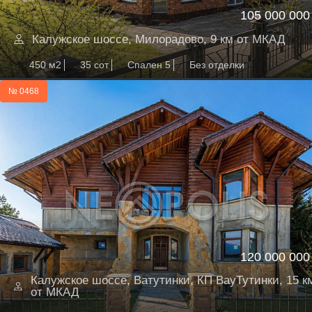
105 000 000
Калужское шоссе, Милорадово, 9 км от МКАД
450 м2
35 сот
Спален 5
Без отделки
№ 0468
120 000 000
Калужское шоссе, Ватутинки, КП ВауТутинки, 15 к
от МКАД