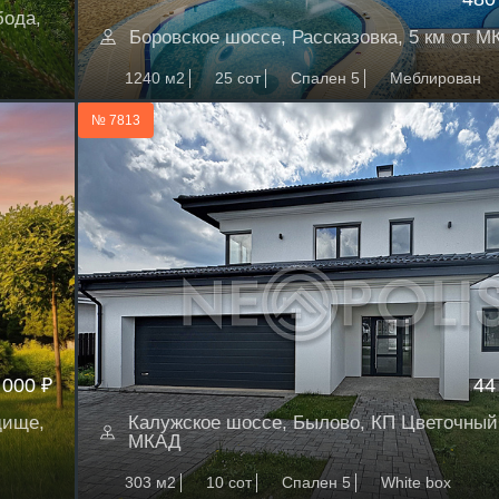
бода,
Боровское шоссе, Рассказовка, 5 км от 
1240 м2
25 сот
Спален 5
Меблирован
№ 7813
 000 ₽
44
дище,
Калужское шоссе, Былово, КП Цветочный,
МКАД
303 м2
10 сот
Спален 5
White box