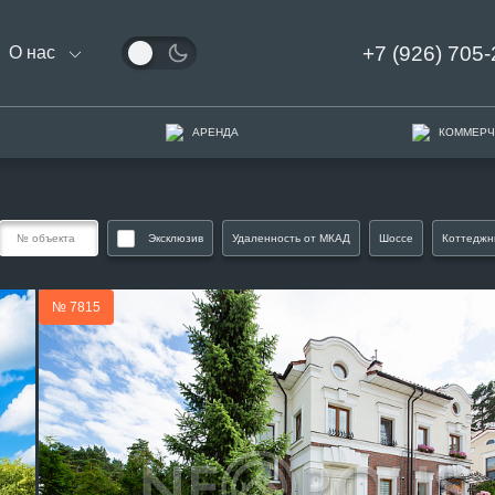
+7 (926) 705-
О нас
АРЕНДА
КОММЕРЧ
Эксклюзив
Удаленность от МКАД
Шоссе
Коттеджн
№ 7815