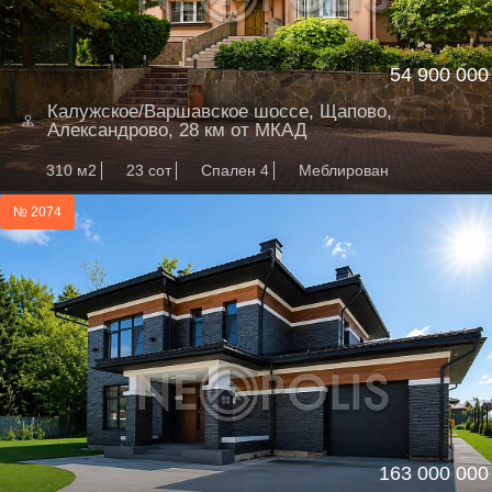
54 900 000
Калужское/Варшавское шоссе, Щапово,
Александрово, 28 км от МКАД
310 м2
23 сот
Спален 4
Меблирован
№ 2074
163 000 000