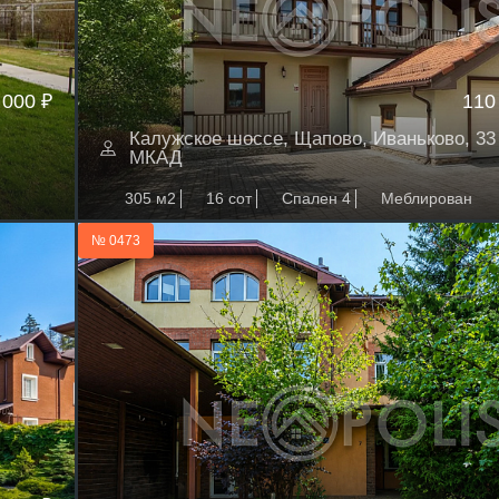
 000 ₽
110
Калужское шоссе, Щапово, Иваньково, 33 
МКАД
305 м2
16 сот
Спален 4
Меблирован
№ 0473