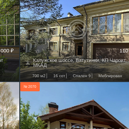
 000 ₽
110
от
Калужское шоссе, Ватутинки, КП Чароит, 
МКАД
700 м2
16 сот
Спален 9
Меблирован
№ 2070