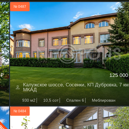
№ 0487
 ₽
125 000
Калужское шоссе, Сосенки, КП Дубровка, 7 км
МКАД
930 м2
10,5 сот
Спален 6
Меблирован
№ 0484
ЗИВ