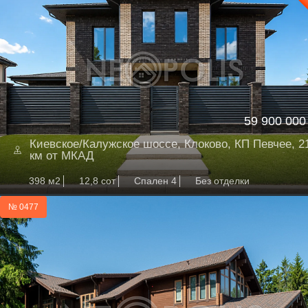
59 900 000
Киевское/Калужское шоссе, Клоково, КП Певчее, 2
км от МКАД
398 м2
12,8 сот
Спален 4
Без отделки
№ 0477