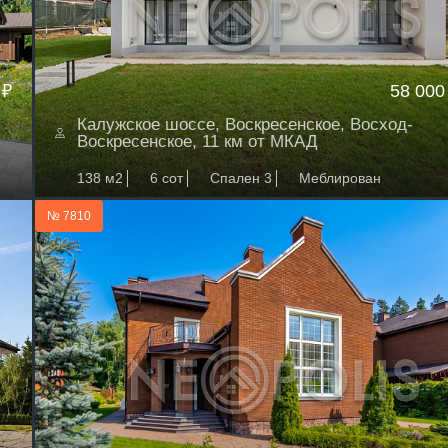
 ₽
58 000
Калужское шоссе, Воскресенское, Восход-
Воскресенское, 11 км от МКАД
138 м2
6 сот
Спален 3
Меблирован
№ 7810