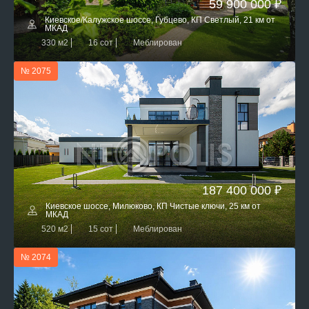
59 900 000 ₽
Киевское/Калужское шоссе, Губцево, КП Светлый, 21 км от
МКАД
330 м2
16 сот
Меблирован
№ 2075
187 400 000 ₽
Киевское шоссе, Милюково, КП Чистые ключи, 25 км от
МКАД
520 м2
15 сот
Меблирован
№ 2074