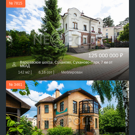
№ 7815
125 000 000 ₽
Варшавское шоссе, Суханово, Суханово-Парк, 7 км от
МКАД
142 м2
6,16 сот
Меблирован
№ 3461