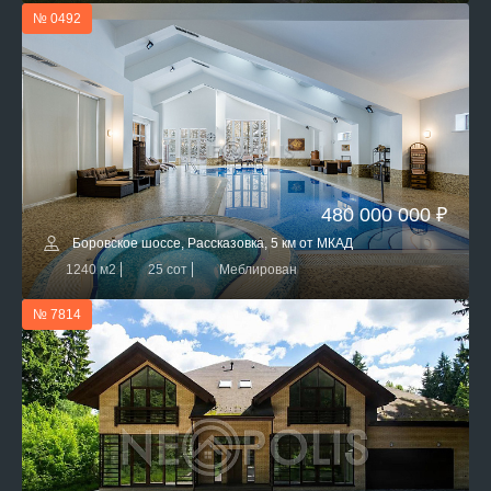
№ 0492
480 000 000 ₽
Боровское шоссе, Рассказовка, 5 км от МКАД
1240 м2
25 сот
Меблирован
№ 7814