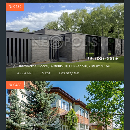
№ 0489
95 030 000 ₽
Калужское шоссе, Зименки, КП Синергия, 7 км от МКАД
422,4 м2
15 сот
Без отделки
№ 0488