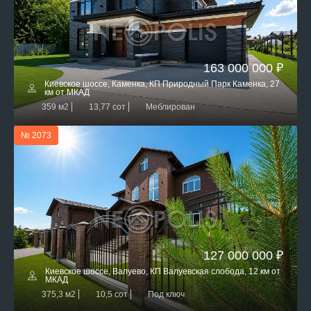
163 000 000 ₽
Киевское шоссе, Каменка, КП Природный Парк Каменка, 27
км от МКАД
359 м2
13,77 сот
Меблирован
№ 2073
127 000 000 ₽
Киевское шоссе, Валуево, КП Валуевская слобода, 12 км от
МКАД
375,3 м2
10,5 сот
Под ключ