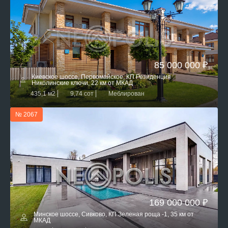
85 000 000 ₽
Киевское шоссе, Первомайское, КП Резиденция
Николинские ключи, 22 км от МКАД
435,1 м2
9,74 сот
Меблирован
№ 2067
169 000 000 ₽
Минское шоссе, Сивково, КП Зеленая роща -1, 35 км от
МКАД