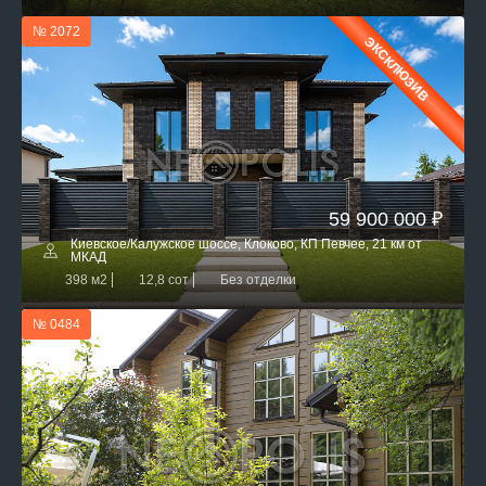
№ 2072
ЭКСКЛЮЗИВ
59 900 000 ₽
Киевское/Калужское шоссе, Клоково, КП Певчее, 21 км от
МКАД
398 м2
12,8 сот
Без отделки
№ 0484