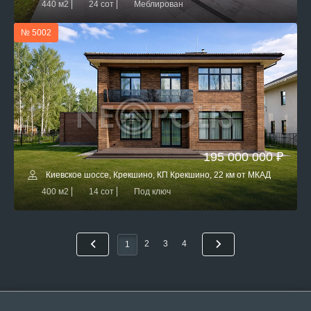
440 м2
24 сот
Меблирован
№ 5002
195 000 000 ₽
Киевское шоссе, Крекшино, КП Крекшино, 22 км от МКАД
400 м2
14 сот
Под ключ
2
3
4
1