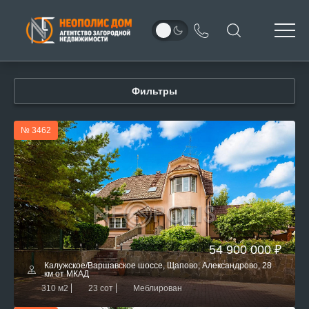
Фильтры
№ 3462
54 900 000 ₽
Калужское/Варшавское шоссе, Щапово, Александрово, 28
км от МКАД
310 м2
23 сот
Меблирован