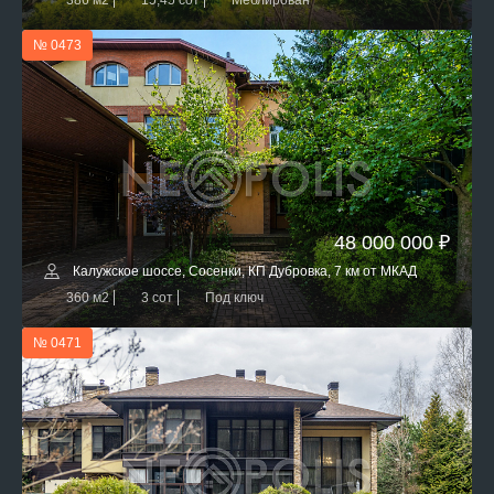
386 м2
15,45 сот
Меблирован
№ 0473
48 000 000 ₽
Калужское шоссе, Сосенки, КП Дубровка, 7 км от МКАД
360 м2
3 сот
Под ключ
№ 0471