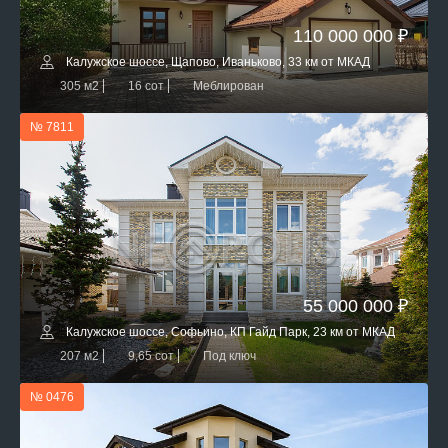
110 000 000 ₽
Калужское шоссе, Щапово, Иваньково, 33 км от МКАД
305 м2
16 сот
Меблирован
№ 7811
55 000 000 ₽
Калужское шоссе, Софьино, КП Гайд Парк, 23 км от МКАД
207 м2
9,65 сот
Под ключ
№ 0476