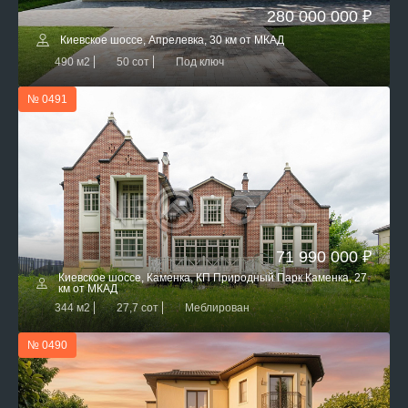
280 000 000 ₽
Киевское шоссе, Апрелевка, 30 км от МКАД
490 м2
50 сот
Под ключ
№ 0491
71 990 000 ₽
Киевское шоссе, Каменка, КП Природный Парк Каменка, 27
км от МКАД
344 м2
27,7 сот
Меблирован
№ 0490