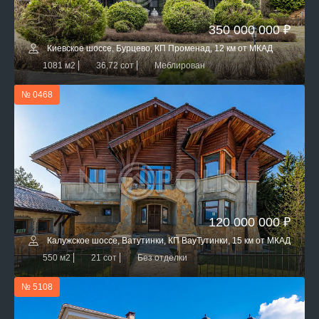
350 000 000 ₽
Киевское шоссе, Бурцево, КП Променад, 12 км от МКАД
1081 м2
36,72 сот
Меблирован
№ 0468
120 000 000 ₽
Калужское шоссе, Ватутинки, КП ВауТутинки, 15 км от МКАД
550 м2
21 сот
Без отделки
№ 5108