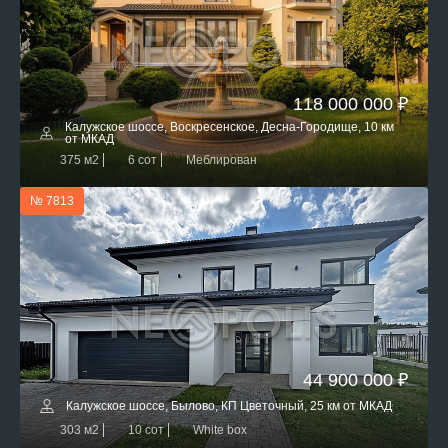
118 000 000 ₽
Калужское шоссе, Воскресенское, Десна-Городище, 10 км
от МКАД
375 м2
6 сот
Меблирован
№ 7813
44 900 000 ₽
Калужское шоссе, Былово, КП Цветочный, 25 км от МКАД
303 м2
10 сот
White box