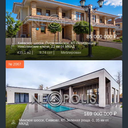
85 000 000 ₽
Киевское шоссе, Первомайское, КП Резиденция
Николинские ключи, 22 км от МКАД
435,1 м2
9,74 сот
Меблирован
№ 2067
169 000 000 ₽
Минское шоссе, Сивково, КП Зеленая роща -1, 35 км от
МКАД