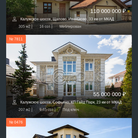
110 000 000 ₽
Калужское шоссе, Щапово, Иваньково, 33 км от МКАД
305 м2
16 сот
Меблирован
№ 7811
55 000 000 ₽
Калужское шоссе, Софьино, КП Гайд Парк, 23 км от МКАД
207 м2
9,65 сот
Под ключ
№ 0476