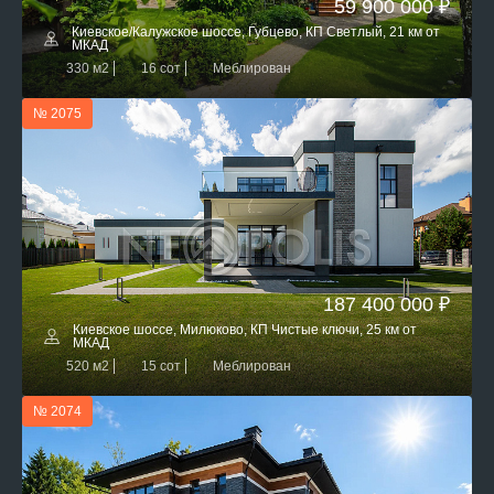
59 900 000 ₽
Киевское/Калужское шоссе, Губцево, КП Светлый, 21 км от
МКАД
330 м2
16 сот
Меблирован
№ 2075
187 400 000 ₽
Киевское шоссе, Милюково, КП Чистые ключи, 25 км от
МКАД
520 м2
15 сот
Меблирован
№ 2074