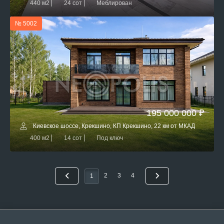
440 м2
24 сот
Меблирован
№ 5002
195 000 000 ₽
Киевское шоссе, Крекшино, КП Крекшино, 22 км от МКАД
400 м2
14 сот
Под ключ
2
3
4
1