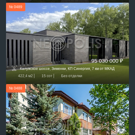
№ 0489
95 030 000 ₽
Калужское шоссе, Зименки, КП Синергия, 7 км от МКАД
422,4 м2
15 сот
Без отделки
№ 0488