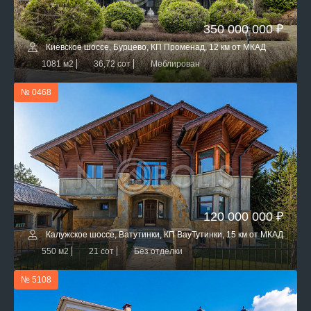
350 000 000 ₽
Киевское шоссе, Бурцево, КП Променад, 12 км от МКАД
1081 м2
36,72 сот
Меблирован
№ 0468
120 000 000 ₽
Калужское шоссе, Ватутинки, КП ВауТутинки, 15 км от МКАД
550 м2
21 сот
Без отделки
№ 5108