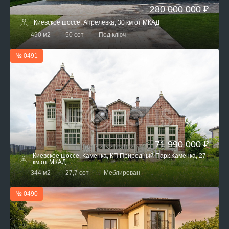
280 000 000 ₽
Киевское шоссе, Апрелевка, 30 км от МКАД
490 м2
50 сот
Под ключ
№ 0491
71 990 000 ₽
Киевское шоссе, Каменка, КП Природный Парк Каменка, 27
км от МКАД
344 м2
27,7 сот
Меблирован
№ 0490