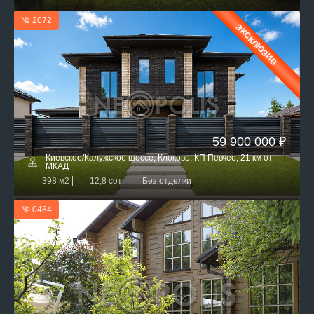
№ 2072
ЭКСКЛЮЗИВ
59 900 000 ₽
Киевское/Калужское шоссе, Клоково, КП Певчее, 21 км от
МКАД
398 м2
12,8 сот
Без отделки
№ 0484