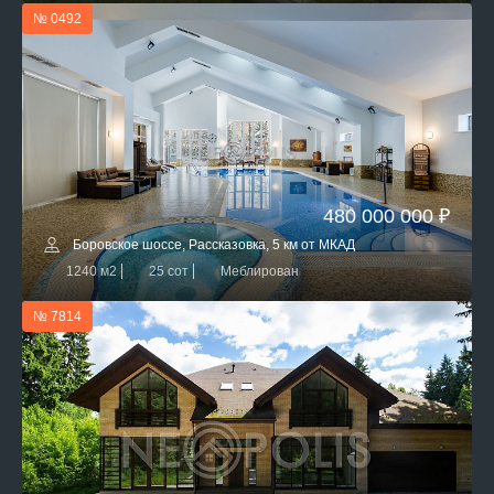
№ 0492
480 000 000 ₽
Боровское шоссе, Рассказовка, 5 км от МКАД
1240 м2
25 сот
Меблирован
№ 7814