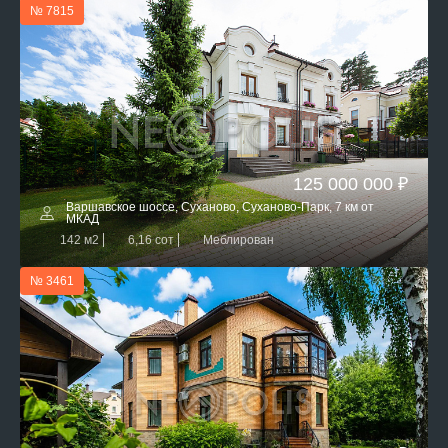
№ 7815
125 000 000 ₽
Варшавское шоссе, Суханово, Суханово-Парк, 7 км от
МКАД
142 м2
6,16 сот
Меблирован
№ 3461