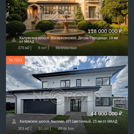
118 000 000 ₽
Калужское шоссе, Воскресенское, Десна-Городище, 10 км
от МКАД
375 м2
6 сот
Меблирован
№ 7813
44 900 000 ₽
Калужское шоссе, Былово, КП Цветочный, 25 км от МКАД
303 м2
10 сот
White box