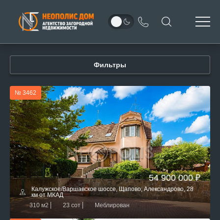
Фильтры
№ 3462
54 900 000 ₽
Калужское/Варшавское шоссе, Щапово, Александрово, 28
км от МКАД
310 м2
23 сот
Меблирован