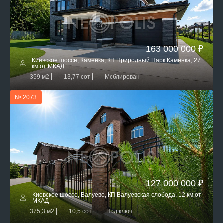
163 000 000 ₽
Киевское шоссе, Каменка, КП Природный Парк Каменка, 27
км от МКАД
359 м2
13,77 сот
Меблирован
№ 2073
127 000 000 ₽
Киевское шоссе, Валуево, КП Валуевская слобода, 12 км от
МКАД
375,3 м2
10,5 сот
Под ключ