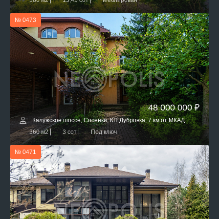
386 м2
15,45 сот
Меблирован
№ 0473
48 000 000 ₽
Калужское шоссе, Сосенки, КП Дубровка, 7 км от МКАД
360 м2
3 сот
Под ключ
№ 0471