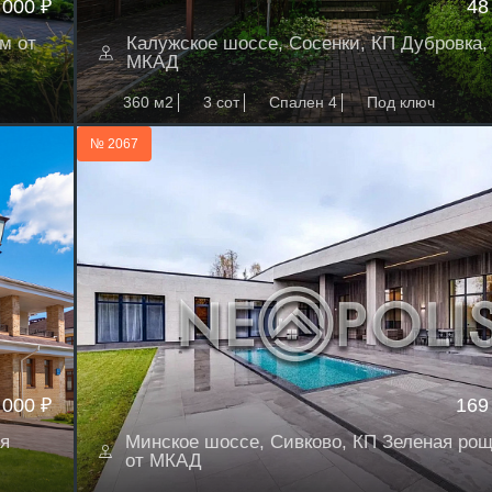
 000 ₽
48
м от
Калужское шоссе, Сосенки, КП Дубровка, 
МКАД
360 м2
3 сот
Спален 4
Под ключ
№ 2067
 000 ₽
169
я
Минское шоссе, Сивково, КП Зеленая роща
от МКАД