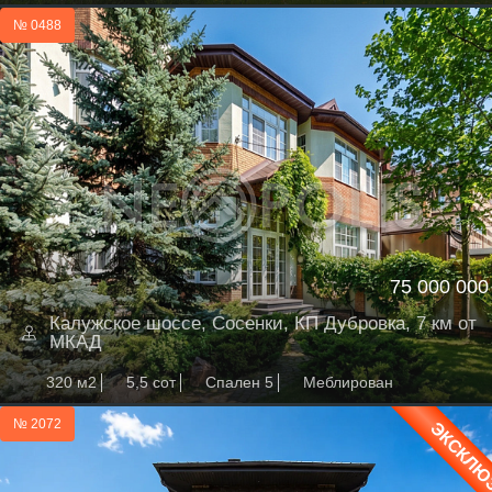
№ 0488
75 000 000
Калужское шоссе, Сосенки, КП Дубровка, 7 км от
МКАД
320 м2
5,5 сот
Спален 5
Меблирован
№ 2072
ЭКСКЛЮ