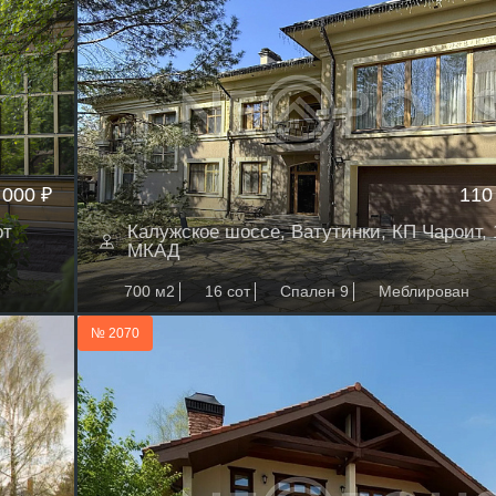
 000 ₽
110
от
Калужское шоссе, Ватутинки, КП Чароит, 
МКАД
700 м2
16 сот
Спален 9
Меблирован
№ 2070