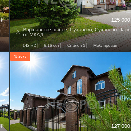
 ₽
125 000
Варшавское шоссе, Суханово, Суханово-Парк,
от МКАД
142 м2
6,16 сот
Спален 3
Меблирован
№ 2073
 ₽
127 000