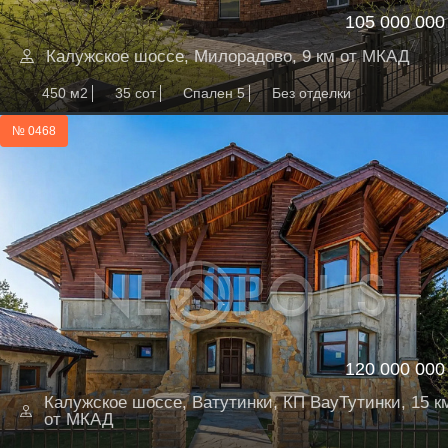
105 000 000
Калужское шоссе, Милорадово, 9 км от МКАД
450 м2
35 сот
Спален 5
Без отделки
№ 0468
120 000 000
Калужское шоссе, Ватутинки, КП ВауТутинки, 15 к
от МКАД