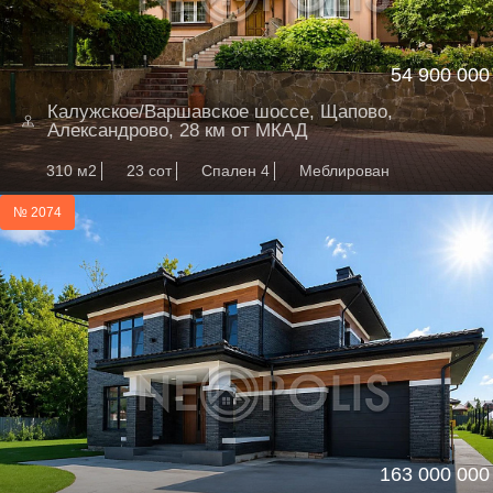
54 900 000
Калужское/Варшавское шоссе, Щапово,
Александрово, 28 км от МКАД
310 м2
23 сот
Спален 4
Меблирован
№ 2074
163 000 000