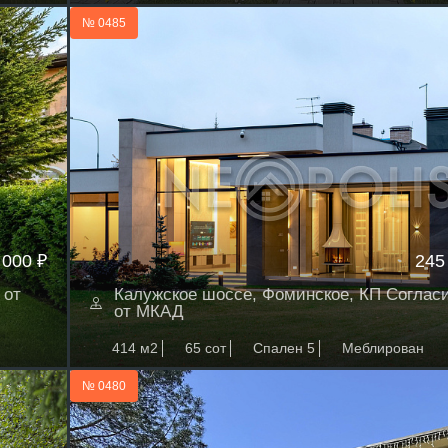
№ 0485
 000 ₽
245
 от
Калужское шоссе, Фоминское, КП Согласи
от МКАД
414 м2
65 сот
Спален 5
Меблирован
№ 0480