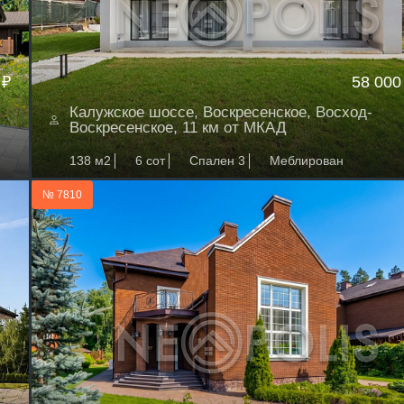
 ₽
58 000
Калужское шоссе, Воскресенское, Восход-
Воскресенское, 11 км от МКАД
138 м2
6 сот
Спален 3
Меблирован
№ 7810