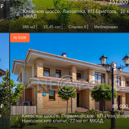
157 000
 ₽
Киевское шоссе, Лапшинка, КП Бристоль, 10 к
МКАД
386 м2
15,45 сот
Спален 6
Меблирован
№ 5108
 ₽
85 000
м
Киевское шоссе, Первомайское, КП Резиденци
Николинские ключи, 22 км от МКАД