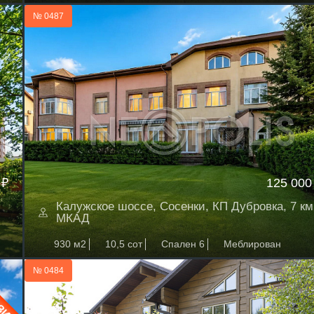
№ 0487
 ₽
125 000
Калужское шоссе, Сосенки, КП Дубровка, 7 км
МКАД
930 м2
10,5 сот
Спален 6
Меблирован
№ 0484
ЗИВ