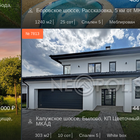
бода,
Боровское шоссе, Рассказовка, 5 км от 
1240 м2
25 сот
Спален 5
Меблирован
№ 7813
 000 ₽
44
дище,
Калужское шоссе, Былово, КП Цветочный,
МКАД
303 м2
10 сот
Спален 5
White box