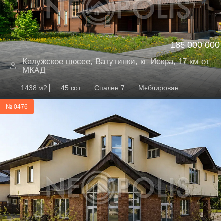
185 000 000
Калужское шоссе, Ватутинки, кп Искра, 17 км от
МКАД
1438 м2
45 сот
Спален 7
Меблирован
№ 0476