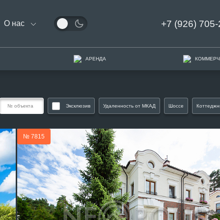
+7 (926) 705-
О нас
АРЕНДА
КОММЕРЧ
Эксклюзив
Удаленность от МКАД
Шоссе
Коттеджн
№ 7815