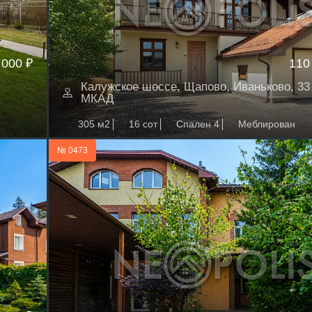
 000 ₽
110
Калужское шоссе, Щапово, Иваньково, 33 
МКАД
305 м2
16 сот
Спален 4
Меблирован
№ 0473