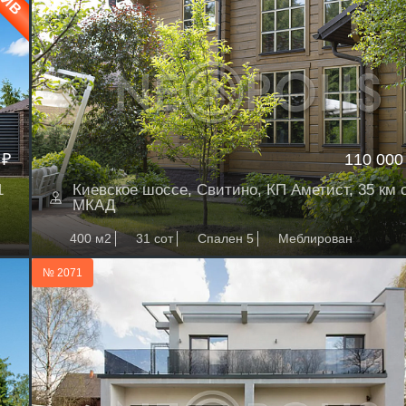
 ₽
110 000
1
Киевское шоссе, Свитино, КП Аметист, 35 км 
МКАД
400 м2
31 сот
Спален 5
Меблирован
№ 2071