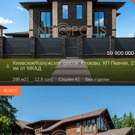
59 900 000
Киевское/Калужское шоссе, Клоково, КП Певчее, 2
км от МКАД
398 м2
12,8 сот
Спален 4
Без отделки
№ 0477