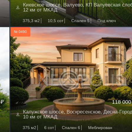
Киевское шоссе, Валуево, КП Валуевская сло
12 км от МКАД
375,3 м2
10,5 сот
Спален 5
Под ключ
№ 0490
 ₽
118 000
Калужское шоссе, Воскресенское, Десна-Горо
10 км от МКАД
375 м2
6 сот
Спален 6
Меблирован