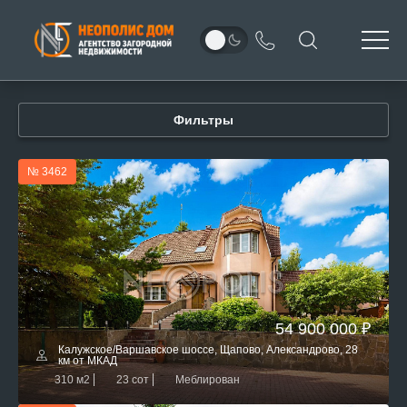
Фильтры
№ 3462
54 900 000 ₽
Калужское/Варшавское шоссе, Щапово, Александрово, 28
км от МКАД
310 м2
23 сот
Меблирован