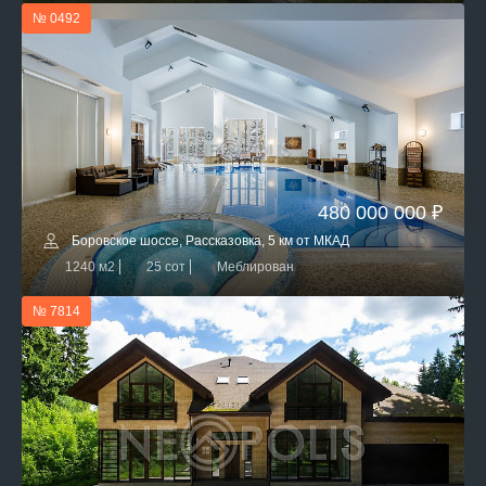
№ 0492
480 000 000 ₽
Боровское шоссе, Рассказовка, 5 км от МКАД
1240 м2
25 сот
Меблирован
№ 7814