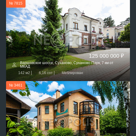
№ 7815
125 000 000 ₽
Варшавское шоссе, Суханово, Суханово-Парк, 7 км от
МКАД
142 м2
6,16 сот
Меблирован
№ 3461