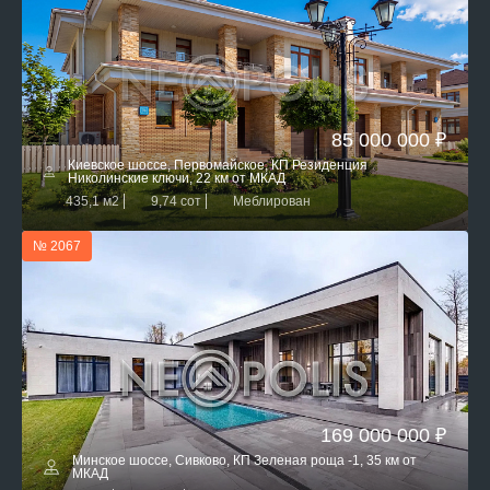
85 000 000 ₽
Киевское шоссе, Первомайское, КП Резиденция
Николинские ключи, 22 км от МКАД
435,1 м2
9,74 сот
Меблирован
№ 2067
169 000 000 ₽
Минское шоссе, Сивково, КП Зеленая роща -1, 35 км от
МКАД