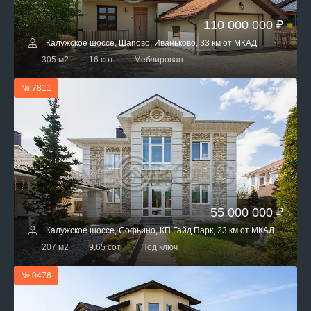
110 000 000 ₽
Калужское шоссе, Щапово, Иваньково, 33 км от МКАД
305 м2
16 сот
Меблирован
№ 7811
55 000 000 ₽
Калужское шоссе, Софьино, КП Гайд Парк, 23 км от МКАД
207 м2
9,65 сот
Под ключ
№ 0476