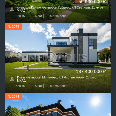
59 900 000 ₽
Киевское/Калужское шоссе, Губцево, КП Светлый, 21 км от
МКАД
330 м2
16 сот
Меблирован
№ 2075
187 400 000 ₽
Киевское шоссе, Милюково, КП Чистые ключи, 25 км от
МКАД
520 м2
15 сот
Меблирован
№ 2074