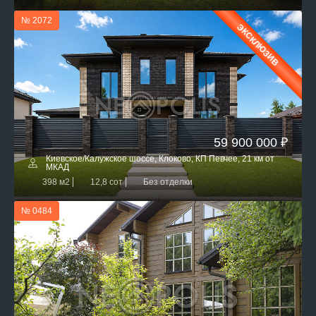
№ 2072
ЭКСКЛЮЗИВ
59 900 000 ₽
Киевское/Калужское шоссе, Клоково, КП Певчее, 21 км от
МКАД
398 м2
12,8 сот
Без отделки
№ 0484