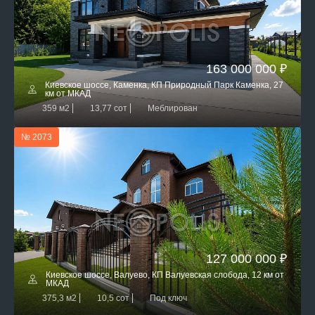
163 000 000 ₽
Киевское шоссе, Каменка, КП Природный Парк Каменка, 27
км от МКАД
359 м2
13,77 сот
Меблирован
№ 2073
127 000 000 ₽
Киевское шоссе, Валуево, КП Валуевская слобода, 12 км от
МКАД
375,3 м2
10,5 сот
Под ключ