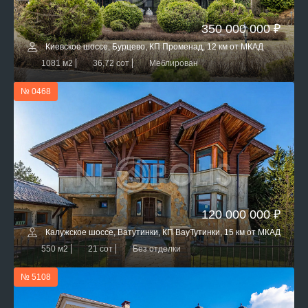
350 000 000 ₽
Киевское шоссе, Бурцево, КП Променад, 12 км от МКАД
1081 м2
36,72 сот
Меблирован
№ 0468
120 000 000 ₽
Калужское шоссе, Ватутинки, КП ВауТутинки, 15 км от МКАД
550 м2
21 сот
Без отделки
№ 5108