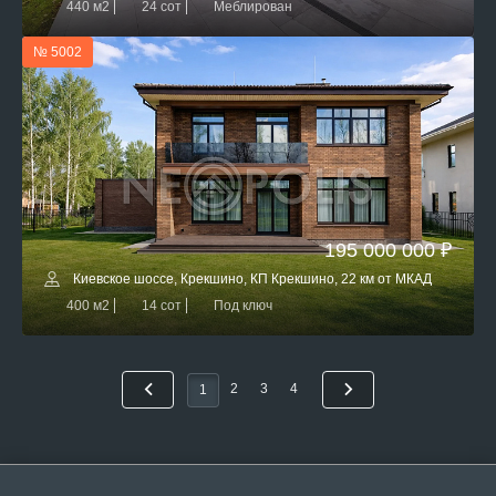
440 м2
24 сот
Меблирован
№ 5002
195 000 000 ₽
Киевское шоссе, Крекшино, КП Крекшино, 22 км от МКАД
400 м2
14 сот
Под ключ
2
3
4
1