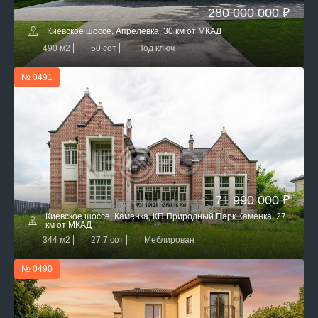
280 000 000 ₽
Киевское шоссе, Апрелевка, 30 км от МКАД
490 м2
50 сот
Под ключ
№ 0491
71 990 000 ₽
Киевское шоссе, Каменка, КП Природный Парк Каменка, 27
км от МКАД
344 м2
27,7 сот
Меблирован
№ 0490