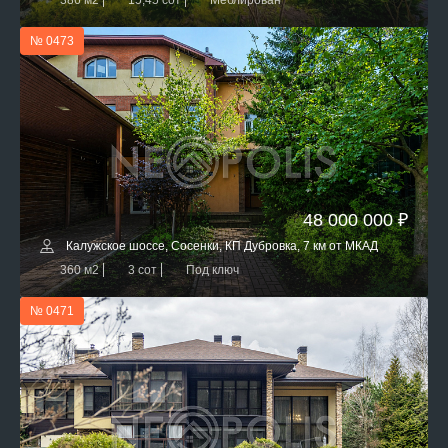
386 м2
15,45 сот
Меблирован
№ 0473
48 000 000 ₽
Калужское шоссе, Сосенки, КП Дубровка, 7 км от МКАД
360 м2
3 сот
Под ключ
№ 0471