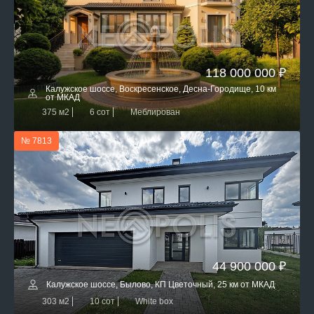
118 000 000 ₽
Калужское шоссе, Воскресенское, Десна-Городище, 10 км
от МКАД
375 м2
6 сот
Меблирован
№ 7813
44 900 000 ₽
Калужское шоссе, Былово, КП Цветочный, 25 км от МКАД
303 м2
10 сот
White box