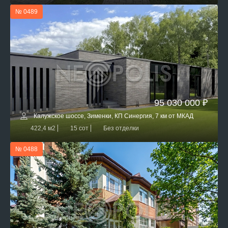
№ 0489
95 030 000 ₽
Калужское шоссе, Зименки, КП Синергия, 7 км от МКАД
422,4 м2
15 сот
Без отделки
№ 0488