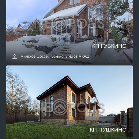
КП ГУБКИНО
Минское шоссе, Губкино, 8 км от МКАД
КП ПУШКИНО