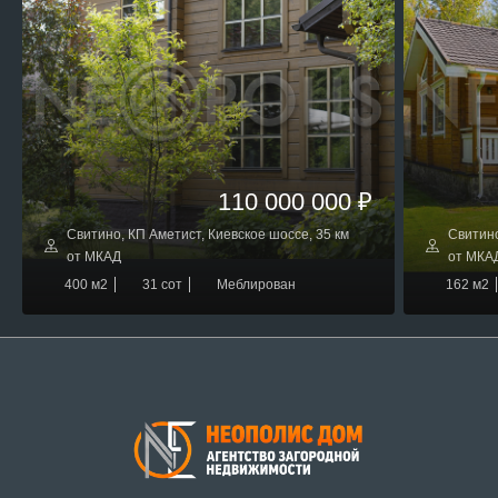
110 000 000 ₽
Свитино, КП Аметист, Киевское шоссе, 35 км
Свитино
от МКАД
от МКА
400 м2
31 сот
Меблирован
162 м2