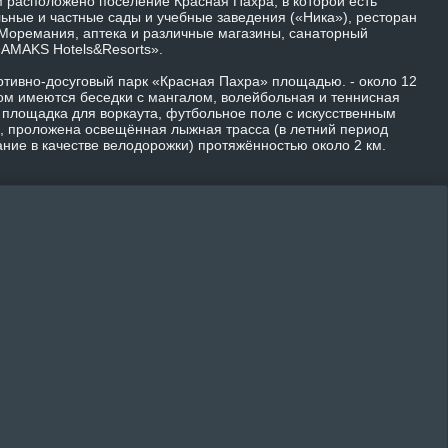
м расположено поселение Красная Пахра, в которой есть
ьные и частные сады и учебные заведения («Ника»), ресторан
 Моремания, аптека и различные магазины, санаторный
«AMAKS Hotels&Resorts».
ртивно-досуговый парк «Красная Пахра» площадью. - около 12
ром имеются беседки с мангалом, волейбольная и теннисная
 площадка для воркаута, футбольное поле с искусственным
, проложена освещённая лыжная трасса (в летний период
ание в качестве велодорожки) протяжённостью около 2 км.