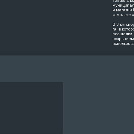
Так же 2 к
муниципал
и магазин
комплекс 
В 3 км спо
га, в кото
площадки,
покрытием
использов