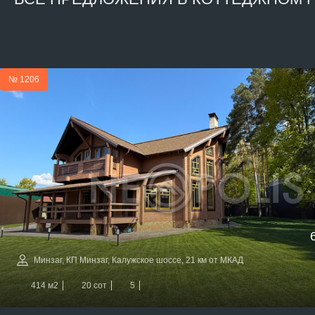
№ 1206
Минзаг, КП Минзаг, Калужское шоссе, 21 км от МКАД
414 м2
20 сот
5