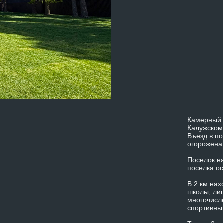
Камерный 
Калужском
Въезд в по
огорожена
Поселок на
поселка о
В 2 км нах
школы, лиц
многочисл
спортивны