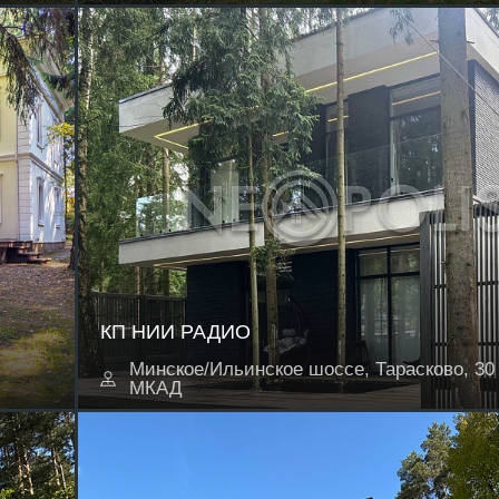
КП НИИ РАДИО
Минское/Ильинское шоссе, Тарасково, 30 
МКАД