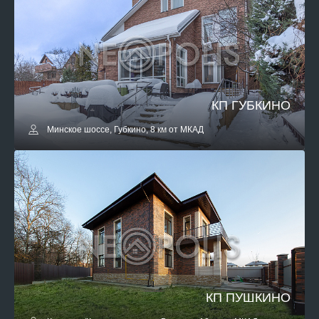
КП ГУБКИНО
Минское шоссе, Губкино, 8 км от МКАД
КП ПУШКИНО