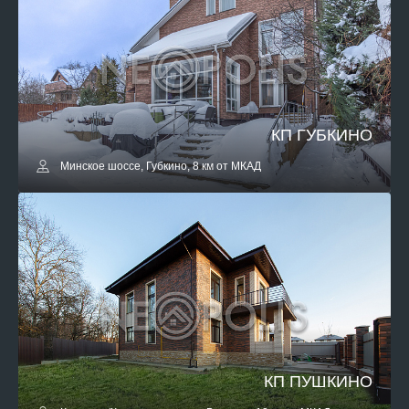
КП ГУБКИНО
Минское шоссе, Губкино, 8 км от МКАД
КП ПУШКИНО