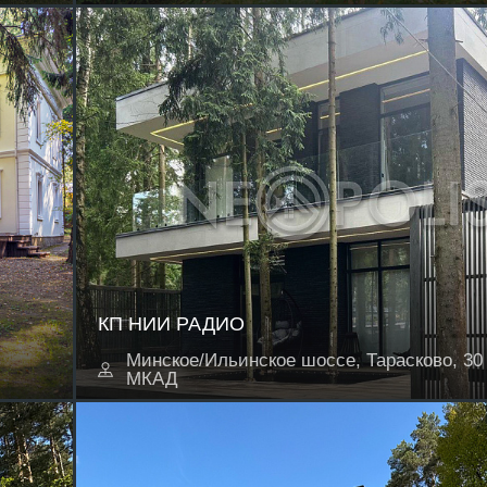
КП НИИ РАДИО
Минское/Ильинское шоссе, Тарасково, 30 
МКАД