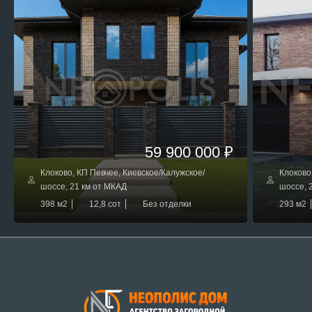
59 900 000 ₽
Клоково, КП Певчее, Киевское/Калужское/
Клоково
шоссе, 21 км от МКАД
шоссе, 
398 м2
12,8 сот
Без отделки
293 м2