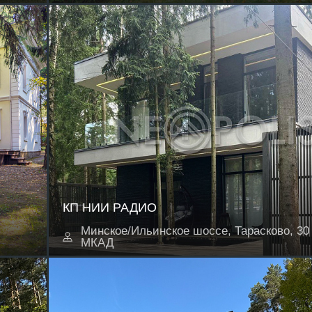
КП НИИ РАДИО
Минское/Ильинское шоссе, Тарасково, 30 
МКАД