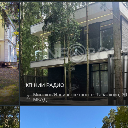
КП НИИ РАДИО
Минское/Ильинское шоссе, Тарасково, 30 
МКАД