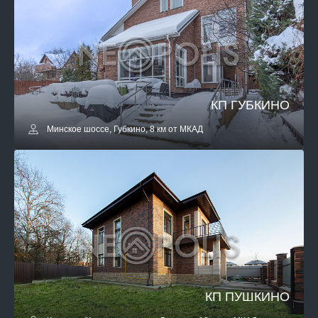
КП ГУБКИНО
Минское шоссе, Губкино, 8 км от МКАД
КП ПУШКИНО