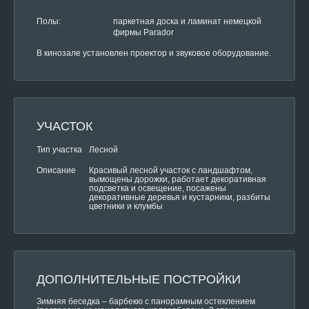
Полы:
паркетная доска и ламинат немецкой
фирмы Parador
В кинозале установлен проектор и звуковое оборудование.
УЧАСТОК
Тип участка
Лесной
Красивый лесной участок с ландшафтом,
Описание
вымощены дорожки, работает декоративная
подсветка и освещение, посажены
декоративные деревья и кустарники, разбиты
цветники и клумбы
ДОПОЛНИТЕЛЬНЫЕ ПОСТРОЙКИ
Зимняя беседка – барбекю с панорамным остеклением