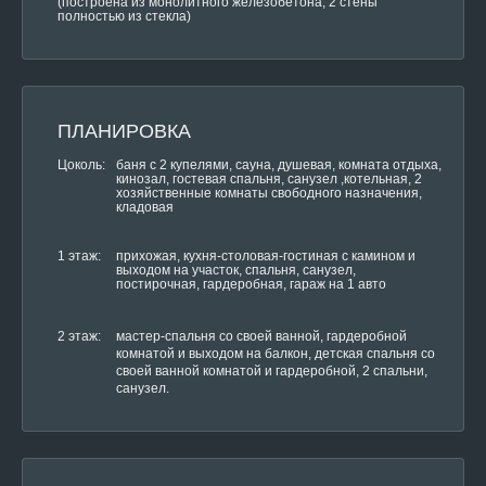
(построена из монолитного железобетона, 2 стены
полностью из стекла)
ПЛАНИРОВКА
Цоколь:
баня с 2 купелями, сауна, душевая, комната отдыха,
кинозал, гостевая спальня, санузел ,котельная, 2
хозяйственные комнаты свободного назначения,
кладовая
1 этаж:
прихожая, кухня-столовая-гостиная с камином и
выходом на участок, спальня, санузел,
постирочная, гардеробная, гараж на 1 авто
2 этаж:
мастер-спальня со своей ванной, гардеробной
комнатой и выходом на балкон, детская спальня со
своей ванной комнатой и гардеробной, 2 спальни,
санузел.