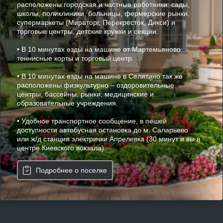
расположены городская и частные работники: сады,
школы, поликлиники, больницы, фермерские рынки,
супермаркеты (Мираторг, Перекресток, Дикси) и
торговые центры, детские кружки и секции.
• В 10 минутах езды на машине от Мартемьяново
теннисные корты и торговый центр.
• В 10 минутах езды на машине в Селятино так же
расположены физкультурно – оздоровительные
центры, бассейны, рынки, медицинские и
образовательные учреждения.
• Удобное транспортное сообщение, в пешей
доступности автобусная остановка до м. Саларьево
или ж/д станция электрички Апрелевка (30 минут и вы в
центре Киевского вокзала).
Подробнее о поселке