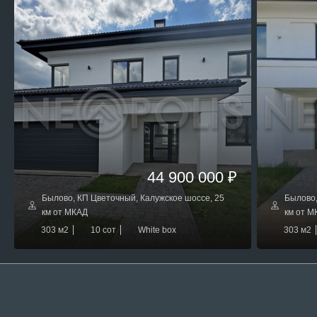
44 900 000 ₽
Былово, КП Цветочный, Калужское шоссе, 25
Былово,
км от МКАД
км от М
303 м2
10 сот
White box
303 м2