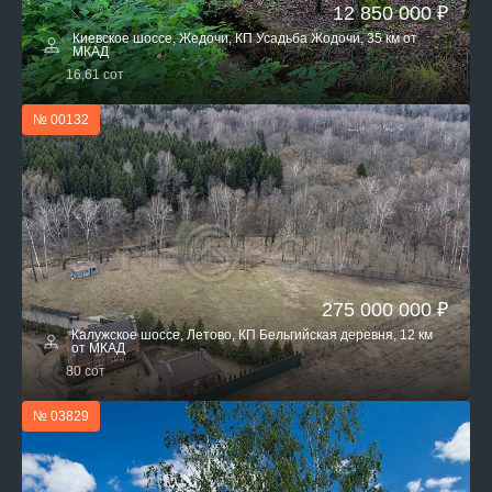
12 850 000 ₽
Киевское шоссе, Жедочи, КП Усадьба Жодочи, 35 км от
МКАД
16,61 сот
№ 00132
275 000 000 ₽
Калужское шоссе, Летово, КП Бельгийская деревня, 12 км
от МКАД
80 сот
№ 03829