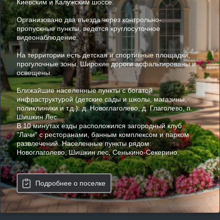
Киевским и Калужским шоссе.
Организовано два въезда через контрольно-
пропускные пункты, ведется круглосуточное
видеонаблюдение.
На территории есть детская и спортивные площадки,
прогулочные зоны. Широкие дороги асфальтированы и
освещены.
Ближайшие населенные пункты с богатой
инфраструктурой (детские сады и школы, магазины,
поликлиники и т.д.): д. Новоглаголево, д. Глаголево, п.
Шишкин Лес.
В 10 минутах езды расположился загородный клуб
"Лачи" с ресторанами, банным комплексом и парком
развлечений. Населенные пункты рядом:
Новоглаголево, Шишкин лес, Сенькино-Секерино.
Подробнее о поселке