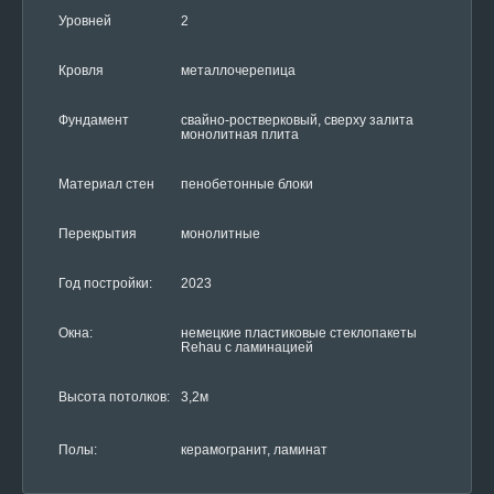
Уровней
2
Кровля
металлочерепица
Фундамент
свайно-ростверковый, сверху залита
монолитная плита
Материал стен
пенобетонные блоки
Перекрытия
монолитные
Год постройки:
2023
Окна:
немецкие пластиковые стеклопакеты
Rehau с ламинацией
Высота потолков:
3,2м
Полы:
керамогранит, ламинат