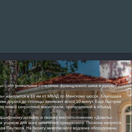
» - это уникальное сочетание французского шика и русских
ь» находится в 10 км от МКАД по Минскому шоссе. Благодаря
ве дорога до столицы занимает всего 10 минут. Еще быстрее
по новой скоростной магистрали, пропущенной в объезд
ндшафтному дизайну и своему местоположению «Довиль»
 уголком для всех ценителей прекрасного. Поселок напрягся
зера Паулюса. На берегу живописного водоема оборудованы