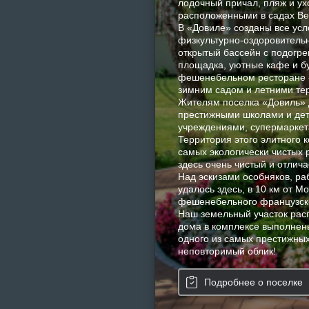
лодочный причал, пляж и у
расположенными в садах Ве
В «Довиле» созданы все усл
физкультурно-оздоровитель
открытый бассейн с подогре
площадка, уютные кафе и б
фешенебельном ресторане «
зимним садом и летними те
Жителям поселка «Довиль» д
престижными школами и дет
учреждениями, супермаркет
Территория этого элитного 
самых экологически чистых 
здесь очень чистый и отлича
Над эскизами особняков, р
удалось здесь, в 10 км от 
фешенебельного французско
Наш земельный участок расп
дома в комплексе выполнен
одного из самых престижных
неповторимый облик!
Подробнее о поселке