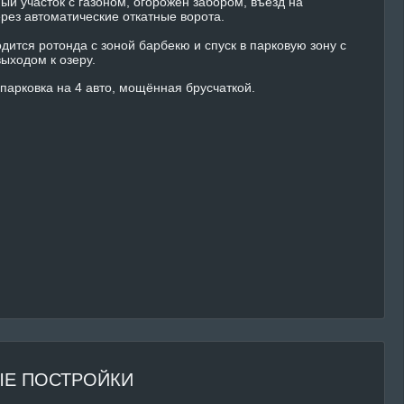
ый участок с газоном, огорожен забором, въезд на
рез автоматические откатные ворота.
дится ротонда с зоной барбекю и спуск в парковую зону с
ыходом к озеру.
парковка на 4 авто, мощённая брусчаткой.
Е ПОСТРОЙКИ