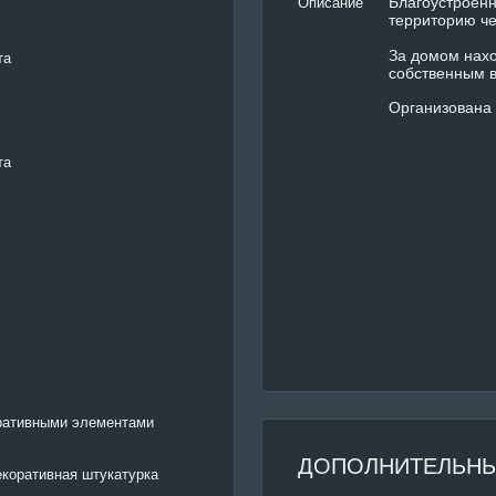
Благоустроенн
Описание
территорию че
За домом нахо
та
собственным в
Организована 
та
оративными элементами
ДОПОЛНИТЕЛЬНЫ
екоративная штукатурка