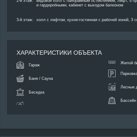
2-й этаж:
видовой холл с панорамным остеклением, лифт, 5 п
и гардеробными, кабинет с выходом балконом
3-й этаж:
холл с лифтом, кухня-гостинная с рабочей зоной, 3 
ХАРАКТЕРИСТИКИ ОБЪЕКТА
Жилой б
Гараж
Парковк
Баня / Сауна
Лесные д
Беседка
Бассейн