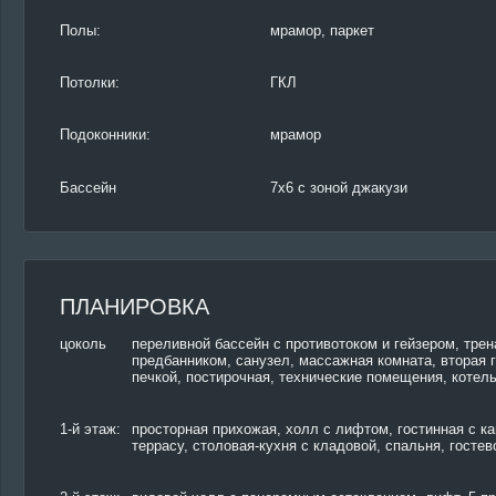
Полы:
мрамор, паркет
Потолки:
ГКЛ
Подоконники:
мрамор
Бассейн
7х6 с зоной джакузи
ПЛАНИРОВКА
цоколь
переливной бассейн с противотоком и гейзером, трен
предбанником, санузел, массажная комната, вторая г
печкой, постирочная, технические помещения, котел
1-й этаж:
просторная прихожая, холл с лифтом, гостинная с к
террасу, столовая-кухня с кладовой, спальня, госте