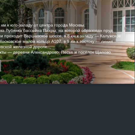
км к юго-западу от центра города Москвы.
ка Лубянка бассейна Пахры, на которой образован пруд.
ни проходит Варшавское шоссе, в 8 км к западу — Калужское
Московское малое кольцо А107, в 9 км к востоку — линия
вской железной дороги.
ты — деревни Александрово, Песье и посёлок Щапово.