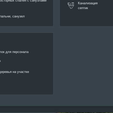
росторных спален с санузлами
Канализация
септик
спальни, санузел
лок для персонала
а
еревья на участке