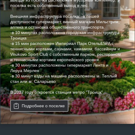
выезде из поселка расположен мусорный контейнер. У
поселка есть собственный выход в лес.
Внешняя инфраструктура поселка: -в пешей
доступности супермаркет, винный магазин Мильстрим,
аптека и остановка общественного транспорта.
-в 10 минутах расположена городская инфраструктура
Троицка
-в 15 мин расположен Империал Парк Отель&SPA с
теннисными кортами, саунами, хамамом, бассейном и
Vnukovo Sport Club с собственным парком, рестораном
и теннисными кортами европейского уровня.
-в 30 минутах расположены гипермаркет Лента и
Леруа Мерлен
-в 30 минут езды на машине расположены м. Теплый
стан или м. Саларьево
В 2027 году откроется станция метро "Троицк".
Подробнее о поселке