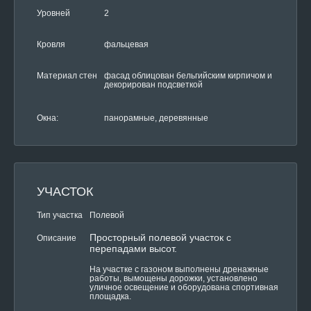
Уровней
2
Кровля
фальцевая
Материал стен
фасад облицован бельгийским кирпичом и
декорирован подсветкой
Окна:
панорамные, деревянные
УЧАСТОК
Тип участка
Полевой
Просторный полевой участок с
Описание
перепадами высот.
На участке с газоном выполнены дренажные
работы, вымощены дорожки, установлено
уличное освещение и оборудована спортивная
площадка.