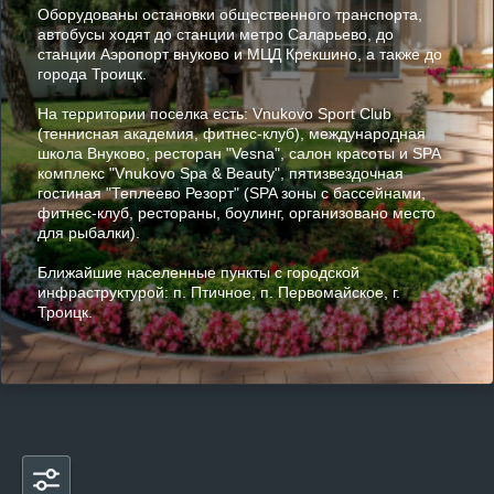
Оборудованы остановки общественного транспорта,
автобусы ходят до станции метро Саларьево, до
станции Аэропорт внуково и МЦД Крекшино, а также до
города Троицк.
На территории поселка есть: Vnukovo Sport Club
(теннисная академия, фитнес-клуб), международная
школа Внуково, ресторан "Vesna", салон красоты и SPA
комплекс "Vnukovo Sра & Beauty", пятизвездочная
гостиная "Теплеево Резорт" (SPA зоны с бассейнами,
фитнес-клуб, рестораны, боулинг, организовано место
для рыбалки).
Ближайшие населенные пункты с городской
инфраструктурой: п. Птичное, п. Первомайское, г.
Троицк.