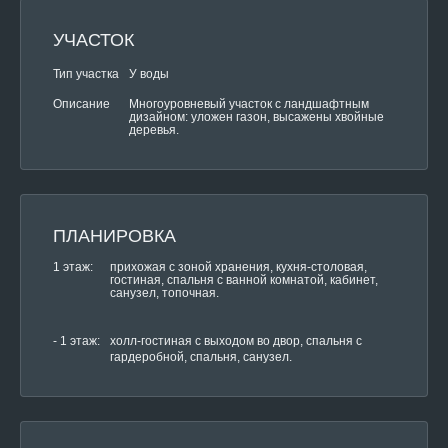
УЧАСТОК
Тип участка
У воды
Многоуровневый участок с ландшафтным
Описание
дизайном: уложен газон, высажены хвойные
деревья.
ПЛАНИРОВКА
1 этаж:
прихожая с зоной хранения, кухня-столовая,
гостиная, спальня с ванной комнатой, кабинет,
санузел, топочная.
- 1 этаж:
холл-гостиная с выходом во двор, спальня с
гардеробной, спальня, санузел.