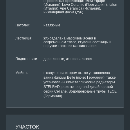
европейских производителей Equipe
(Испания), Love Ceramic (Португалия), Italon
(Италия), Ape Ceramica (Испания),
инженерная доска (дуб)
Потолки:
натяжные
Лестница:
ж/б отделана массивом ясеня в
современном стиле, ступени лестницы и
поручни также из массива ясеня
Подоконники:
деревянные, из шпона ясеня
Мебель:
в санузле на втором этаже установлена
ванна фирмы Bette (пр-во Германии); также
установлены биметаллические радиаторы
STELRAD, розетки Legrand дизайнерской
серии Celiane. Водопроводные трубы ТЕСЕ
(Германия)
УЧАСТОК