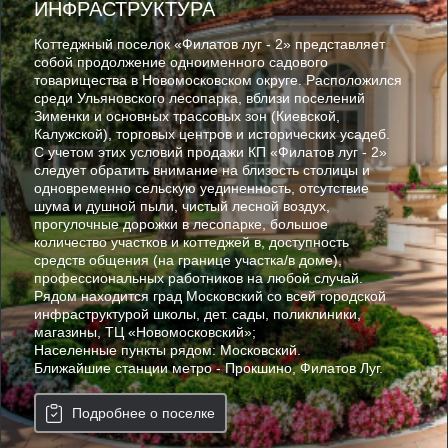
ИНФРАСТРУКТУРА
Коттеджный поселок «Филатов луг - 2» представляет
собой продолжение одноименного садового
товарищества в Новомосковском округе. Расположился
среди Ульяновского лесопарка, вблизи поселений
Зименки и основных трассовых зон (Киевской,
Калужской), торговых центров и исторических усадеб.
С учетом этих условий продажи КП «Филатов луг - 2»
следует обратить внимание на близость столицы и
одновременно сельскую уединенность, отсутствие
шума и душной пыли, чистый лесной воздух,
прогулочные дорожки в лесопарке, большое
количество участков и коттеджей в, доступность
средств общения (на границе участка/в доме),
профессиональных работников на любой случай.
Рядом находится град Московский со всей городской
инфраструктурой школы, дет. сады, поликлиники,
магазины, ТЦ «Новомосковский»;
Населенные пункты рядом: Московский.
Ближайшие станции метро - Прокшино, Филатов Луг.
Подробнее о поселке