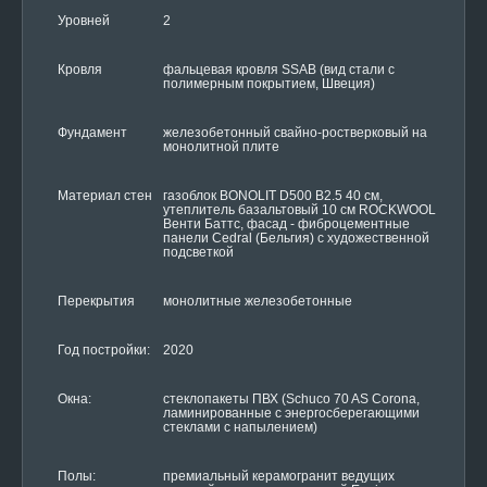
Уровней
2
Кровля
фальцевая кровля SSAB (вид стали с
полимерным покрытием, Швеция)
Фундамент
железобетонный свайно-ростверковый на
монолитной плите
Материал стен
газоблок BONOLIT D500 B2.5 40 см,
утеплитель базальтовый 10 см ROCKWOOL
Венти Баттс, фасад - фиброцементные
панели Cedral (Бельгия) с художественной
подсветкой
Перекрытия
монолитные железобетонные
Год постройки:
2020
Окна:
стеклопакеты ПВХ (Schuco 70 AS Corona,
ламинированные с энергосберегающими
стеклами с напылением)
Полы:
премиальный керамогранит ведущих