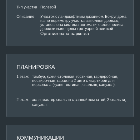
Тип участка
Полевой
Участок с ландшафтным дизайном. Вокруг дома
Описание
на по периметру участка выполнен дренаж,
установлена система автоматического полива,
дорожки вымощены тротуарной плиткой.
Организована парковка.
ПЛАНИРОВКА
1 этаж:
тамбур, кухня-столовая, гостиная, гардеробная,
постирочная, гараж на 2 авто с квартирой для
персонала (кухня-гостиная, спальня, санузел).
2 этаж:
холл, мастер спальня с ванной комнатой, 2 спальни,
санузел.
КОММУНИКАЦИИ