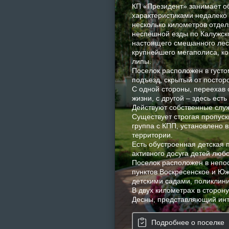
КП «Президент» занимает 
характеристиками недалеко
несколько километров отдел
неспешной езды по Калужско
настоящего смешанного леса
крупнейшего мегаполиса, к
липы.
Поселок расположен в густо
подъезд, скрытый от посторо
С одной стороны, переехав 
жизни, с другой – здесь ест
Действуют собственные слу
Существует строгая пропуск
группа с КПП, установлено 
территории.
Есть обустроенная детская
активного досуга детей любо
Поселок расположен в непос
пунктов Воскресенское и Ю
детскими садами, поликлин
В двух километрах в сторон
Десны, представляющий инт
Подробнее о поселке