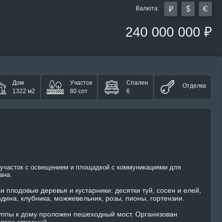
Валюта:
240 000 000 ₽
Дом
Участок
Спален
Отделка
1322 м2
80 сот
6
участок с освещением и площадкой с коммуникациями для
тана.
и плодовые деревья и кустарники: десятки туй, сосен и елей,
дина, клубника, можжевельник, розы, пионы, гортензии.
уппы к дому проложен пешеходный мост. Организован
 всех строений.