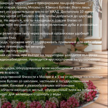
обширную территорию с прекрасными ландшафтными
 от старых границ Москвы — Южного Бутово. Всего лишь
яет это удивительное место от МКАД. Достаточно 10 минут
му шоссе от Теплого стана, чтобы добраться до царства
. Не верится, что ты находишься совсем близко от
огда тебя окружают массивные реликтовые дубы и роскошные
м реликтовом лесу через который организован удобный
нних глаз.
сюда, горожане могут поддерживать привычный для себя образ
ь все преимущества загорода.
жбы эксплуатации.
ная система, при въезде на территорию находится въездная
видеонаблюдение, проводится круглосуточное патрулирование
 площадка, оборудованная всем необходимым для интересного,
го возраста.
редственной близости к Москве и в 5 км от крупных населенных
жное Бутово со школами, частными и государственными
иками, банками и разнообразными магазинами.
у области находится чистый, обустроенный пляж на побережье
ерес для желающих отдохнуть у воды.