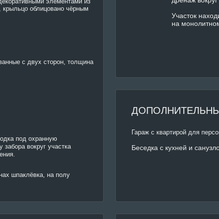
декоративными элементами из
, крыльцо облицовано чёрным
Участок наход
на монолитном
ванные с двух сторон, толщина
ДОПОЛНИТЕЛЬНЫ
Гараж с квартирой для персо
водка под охранную
у забора вокруг участка
Беседка с кухней и санузло
ения.
енах шпаклёвка, на полу