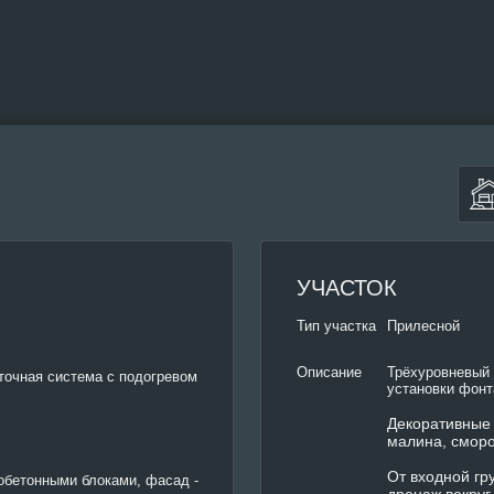
УЧАСТОК
Тип участка
Прилесной
Трёхуровневый 
Описание
точная система с подогревом
установки фон
Декоративные 
малина, сморо
От входной гр
обетонными блоками, фасад -
дренаж вокруг