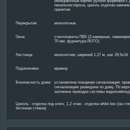
облицовочный кирпич ручной формовки с 
пенополистерола, цоколь отделан камнем
гранитом
Перекрытия
монолитные
Окна:
стеклопакеты ПВХ (2-камерные, ламиниро
70 мм, фурнитура ROTO)
Лестница:
монолитная; шириной 1,27 м, шаг 29,5x16
Подоконники:
мрамор
Безопасность дома:
установлена пожарная сигнализация, про
сигнализацию разведена по дому. По верх
заложена проводка системы видеонаблюд
Цоколь - отделка под ключ, 1,2 этаж - отделка white box (на ст
бетонная стяжка)