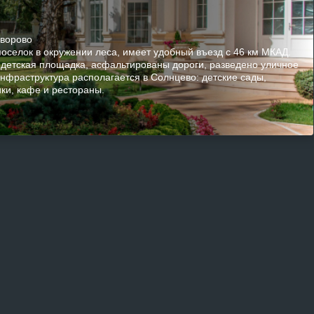
оворово
поселок в окружении леса, имеет удобный въезд с 46 км МКАД.
 детская площадка, асфальтированы дороги, разведено уличное
нфраструктура располагается в Солнцево: детские сады,
ки, кафе и рестораны.