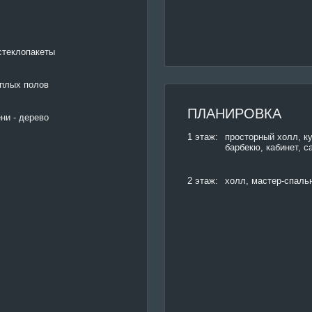
стеклопакеты
еплых полов
ПЛАНИРОВКА
ни - дерево
1 этаж:
просторный холл, ку
барбекю, кабинет, с
2 этаж:
холл, мастер-спальн